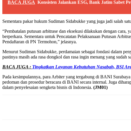
BACA JUGA
Konsisten Jalankan ESG, Bank Jatim Sabet 
Sementara pakar hukum Sudiman Sidabukke yang juga jadi salah sa
“Pembatalan putusan arbitrase dan eksekusi dilakukan dengan cara, 
berperkara. Sementara untuk Pencatatan Pelaksanaan Putusan Arbitra
Pendaftaran di PN Termohon,” jelasnya.
Menurut Sudiman Sidabukke, perdamaian sebagai fondasi dalam penyel
pastinya masih ada rasa dongkol dan rasa ingin menang yang sudah 
BACA JUGA :
Tingkatkan Layanan Kebutuhan Nasabah, BSI A
Pada kesimpulannya, para Arbiter yang tergabung di BANI Surabaya 
pedoman dan prosedur beracara di BANI secara internal. Juga dihara
dalam penyelesaian sengketa bisnis di Indonesia.
(JM01)
Share