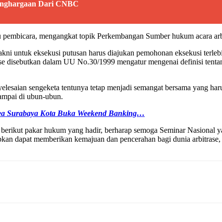
Penghargaan Dari CNBC
tu pembicara, mengangkat topik Perkembangan Sumber hukum acara arb
yakni untuk eksekusi putusan harus diajukan pemohonan eksekusi terle
se disebutkan dalam UU No.30/1999 mengatur mengenai definisi tentan
esaian sengeketa tentunya tetap menjadi semangat bersama yang harus
sampai di ubun-ubun.
rea Surabaya Kota Buka Weekend Banking…
berikut pakar hukum yang hadir, berharap semoga Seminar Nasional ya
pkan dapat memberikan kemajuan dan pencerahan bagi dunia arbitrase,