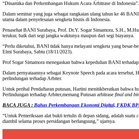
“Dinamika dan Perkembangan Hukum Acara Arbitrase di Indonesia”.
Dalam seminar yang juga sebagai rangkaian ulang tahun ke 46 BANI 
utama dalam penyelesaian sengketa bisnis di Indonesia.
Penasehat BANI Surabaya, Prof. Dr.Y. Sogar Simamora, S.H., M.Hum,
terukur, baik dari segi jangka waktunya maupun dari segi biayanya.
“Perlu diketahui, BANI tidak hanya melayani sengketa yang besar-bes
Elmi Surabaya, Sabtu (18/11/2023).
Prof Sogar Simamora menegaskan bahwa kepedulian BANI terhadap
Dalam pernyataannya sebagai Keynote Speech pada acara tersebut, H
perlindungan terhadap Arbiter.
Untuk perihal Pendaftaran putusan, Hartini menitikberatkan bahwa h
Perlindungan terhadap Arbiter,memang Putusan arbitrase
final and bi
BACA JUGA :
Bahas Perkembangan Ekonomi Digital, FKDK BPD
“Untuk Pemeriksaan alat bukti tertulis di depan sidang, adalah suatu
c
diambil selama proses persidangan berlangsung,” ujarnya.