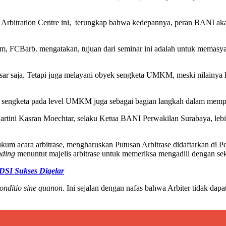
Arbitration Centre ini, terungkap bahwa kedepannya, peran BANI akan
 FCBarb. mengatakan, tujuan dari seminar ini adalah untuk memasyar
ar saja. Tetapi juga melayani obyek sengketa UMKM, meski nilainya ha
 sengketa pada level UMKM juga sebagai bagian langkah dalam me
artini Kasran Moechtar, selaku Ketua BANI Perwakilan Surabaya, lebi
ukum acara arbitrase, mengharuskan Putusan Arbitrase didaftarkan di P
nding
menuntut majelis arbitrase untuk memeriksa mengadili dengan seks
SI Sukses Digelar
onditio sine quanon
. Ini sejalan dengan nafas bahwa Arbiter tidak dap