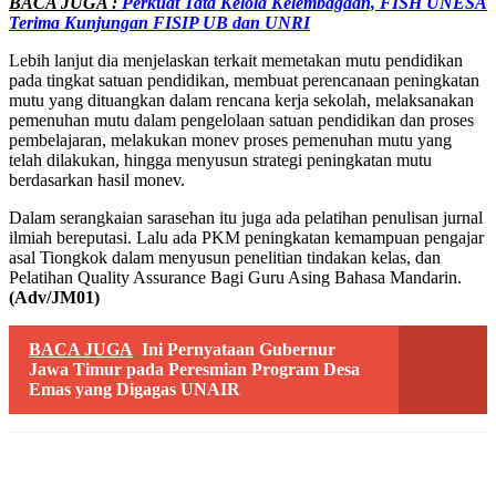
BACA JUGA :
Perkuat Tata Kelola Kelembagaan, FISH UNESA
Terima Kunjungan FISIP UB dan UNRI
Lebih lanjut dia menjelaskan terkait memetakan mutu pendidikan
pada tingkat satuan pendidikan, membuat perencanaan peningkatan
mutu yang dituangkan dalam rencana kerja sekolah, melaksanakan
pemenuhan mutu dalam pengelolaan satuan pendidikan dan proses
pembelajaran, melakukan monev proses pemenuhan mutu yang
telah dilakukan, hingga menyusun strategi peningkatan mutu
berdasarkan hasil monev.
Dalam serangkaian sarasehan itu juga ada pelatihan penulisan jurnal
ilmiah bereputasi. Lalu ada PKM peningkatan kemampuan pengajar
asal Tiongkok dalam menyusun penelitian tindakan kelas, dan
Pelatihan Quality Assurance Bagi Guru Asing Bahasa Mandarin.
(Adv/JM01)
BACA JUGA
Ini Pernyataan Gubernur
Jawa Timur pada Peresmian Program Desa
Emas yang Digagas UNAIR