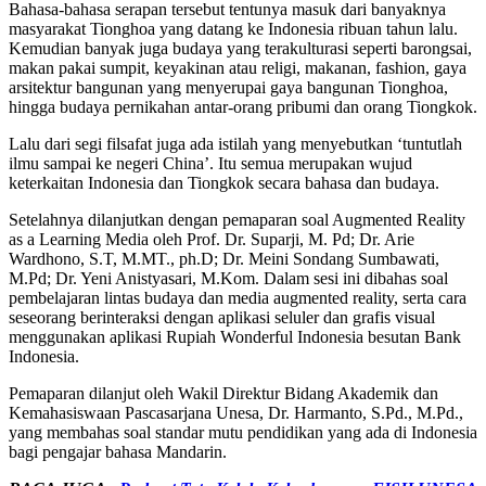
Bahasa-bahasa serapan tersebut tentunya masuk dari banyaknya
masyarakat Tionghoa yang datang ke Indonesia ribuan tahun lalu.
Kemudian banyak juga budaya yang terakulturasi seperti barongsai,
makan pakai sumpit, keyakinan atau religi, makanan, fashion, gaya
arsitektur bangunan yang menyerupai gaya bangunan Tionghoa,
hingga budaya pernikahan antar-orang pribumi dan orang Tiongkok.
Lalu dari segi filsafat juga ada istilah yang menyebutkan ‘tuntutlah
ilmu sampai ke negeri China’. Itu semua merupakan wujud
keterkaitan Indonesia dan Tiongkok secara bahasa dan budaya.
Setelahnya dilanjutkan dengan pemaparan soal Augmented Reality
as a Learning Media oleh Prof. Dr. Suparji, M. Pd; Dr. Arie
Wardhono, S.T, M.MT., ph.D; Dr. Meini Sondang Sumbawati,
M.Pd; Dr. Yeni Anistyasari, M.Kom. Dalam sesi ini dibahas soal
pembelajaran lintas budaya dan media augmented reality, serta cara
seseorang berinteraksi dengan aplikasi seluler dan grafis visual
menggunakan aplikasi Rupiah Wonderful Indonesia besutan Bank
Indonesia.
Pemaparan dilanjut oleh Wakil Direktur Bidang Akademik dan
Kemahasiswaan Pascasarjana Unesa, Dr. Harmanto, S.Pd., M.Pd.,
yang membahas soal standar mutu pendidikan yang ada di Indonesia
bagi pengajar bahasa Mandarin.