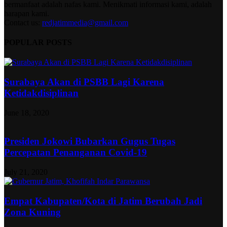
bermanfaat adalah nafas kami. Menikmati informasi kami, adalah
harapan kami.
Contact us:
redjatimmedia@gmail.com
POPULAR POSTS
Surabaya Akan di PSBB Lagi Karena
Ketidakdisiplinan
June 18, 2020
Presiden Jokowi Bubarkan Gugus Tugas
Percepatan Penanganan Covid-19
July 21, 2020
Empat Kabupaten/Kota di Jatim Berubah Jadi
Zona Kuning