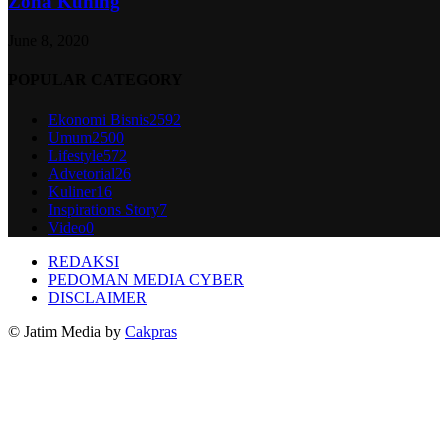
Zona Kuning
June 8, 2020
POPULAR CATEGORY
Ekonomi Bisnis
2592
Umum
2500
Lifestyle
572
Advetorial
26
Kuliner
16
Inspirations Story
7
Video
0
REDAKSI
PEDOMAN MEDIA CYBER
DISCLAIMER
© Jatim Media by
Cakpras