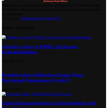
Menyajikan yang berguna adalah semangat kami. Memberi yang
bermanfaat adalah nafas kami. Menikmati informasi kami, adalah
harapan kami.
Contact us:
redjatimmedia@gmail.com
POPULAR POSTS
Surabaya Akan di PSBB Lagi Karena
Ketidakdisiplinan
June 18, 2020
Presiden Jokowi Bubarkan Gugus Tugas
Percepatan Penanganan Covid-19
July 21, 2020
Empat Kabupaten/Kota di Jatim Berubah Jadi