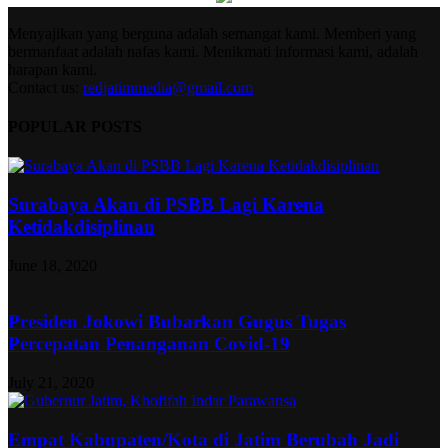
Menyajikan yang berguna adalah semangat kami. Memberi yang
bermanfaat adalah nafas kami. Menikmati informasi kami, adalah
harapan kami.
Contact us:
redjatimmedia@gmail.com
POPULAR POSTS
Surabaya Akan di PSBB Lagi Karena
Ketidakdisiplinan
June 18, 2020
Presiden Jokowi Bubarkan Gugus Tugas
Percepatan Penanganan Covid-19
July 21, 2020
Empat Kabupaten/Kota di Jatim Berubah Jadi