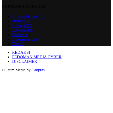
POPULAR CATEGORY
Ekonomi Bisnis
2592
Umum
2500
Lifestyle
572
Advetorial
26
Kuliner
16
Inspirations Story
7
Video
0
REDAKSI
PEDOMAN MEDIA CYBER
DISCLAIMER
© Jatim Media by
Cakpras