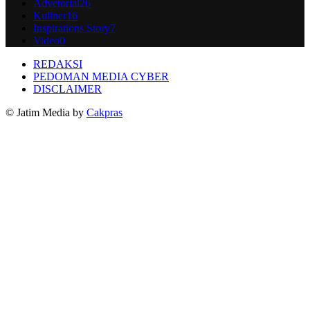
Advetorial
26
Kuliner
16
Inspirations Story
7
Video
0
REDAKSI
PEDOMAN MEDIA CYBER
DISCLAIMER
© Jatim Media by
Cakpras