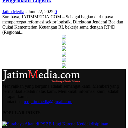
Pengelolaan Logistik
Jatim Media
-
June 22, 2025
0
Surabaya, JATIMMEDIA.COM – Sebagai bagian dari upaya
mempercepat reformasi sektor logistik, Direktorat Jenderal Bea dan
Cukai Kementerian Keuangan RI, bekerja sama dengan RT4D
(Regional...
Menyajikan yang berguna adalah semangat kami. Memberi yang
bermanfaat adalah nafas kami. Menikmati informasi kami, adalah
harapan kami.
Contact us:
redjatimmedia@gmail.com
POPULAR POSTS