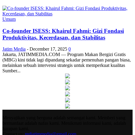
Umum
Co-founder ISESS: Khairul Fahmi: Gizi Fondasi
Produktivitas, Kecerdasan, dan Stabilitas
Jatim Media
-
December 17, 2025
0
Jakarta, JATIMMEDIA.COM — Program Makan Bergizi Gratis
(MBG) kini tidak lagi dipandang sekadar pemenuhan pangan biasa,
melainkan sebuah intervensi strategis untuk memperkuat kualitas
Sumber...
Menyajikan yang berguna adalah semangat kami. Memberi yang
bermanfaat adalah nafas kami. Menikmati informasi kami, adalah
harapan kami.
Contact us:
redjatimmedia@gmail.com