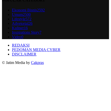
POPULAR CATEGORY
Ekonomi Bisnis
2592
Umum
2500
Lifestyle
572
Advetorial
26
Kuliner
16
Inspirations Story
7
Video
0
REDAKSI
PEDOMAN MEDIA CYBER
DISCLAIMER
© Jatim Media by
Cakpras