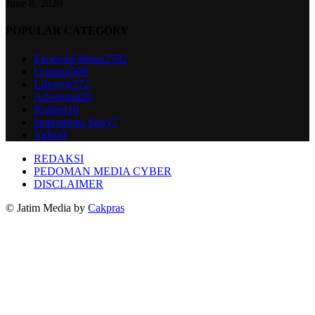
June 8, 2020
POPULAR CATEGORY
Ekonomi Bisnis
2592
Umum
2500
Lifestyle
572
Advetorial
26
Kuliner
16
Inspirations Story
7
Video
0
REDAKSI
PEDOMAN MEDIA CYBER
DISCLAIMER
© Jatim Media by
Cakpras