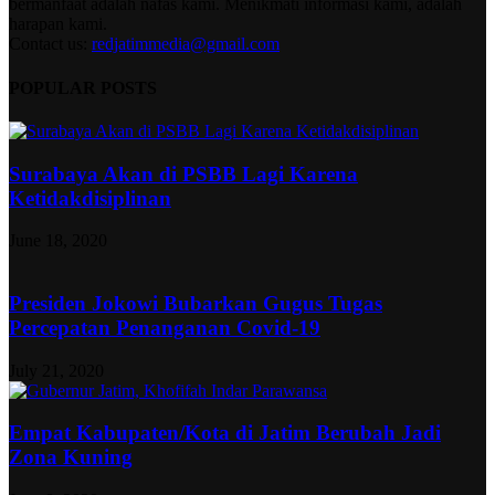
bermanfaat adalah nafas kami. Menikmati informasi kami, adalah
harapan kami.
Contact us:
redjatimmedia@gmail.com
POPULAR POSTS
Surabaya Akan di PSBB Lagi Karena
Ketidakdisiplinan
June 18, 2020
Presiden Jokowi Bubarkan Gugus Tugas
Percepatan Penanganan Covid-19
July 21, 2020
Empat Kabupaten/Kota di Jatim Berubah Jadi
Zona Kuning