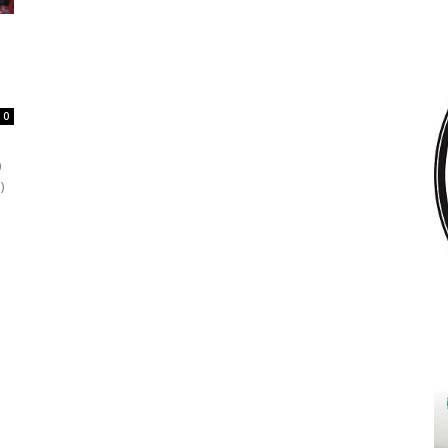
0
)
)