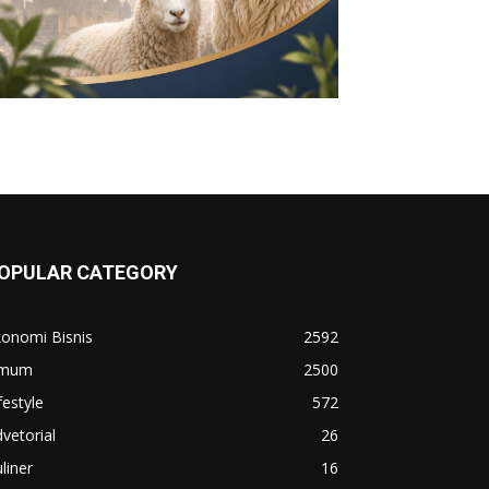
OPULAR CATEGORY
konomi Bisnis
2592
mum
2500
festyle
572
vetorial
26
liner
16