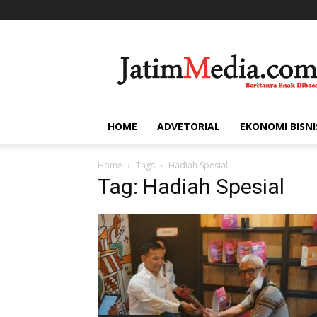
Jatim
Media
HOME
ADVETORIAL
EKONOMI BISNI
Home
Tags
Hadiah Spesial
Tag: Hadiah Spesial