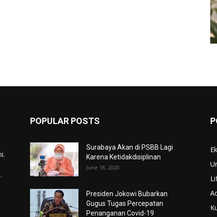
POPULAR POSTS
P
Surabaya Akan di PSBB Lagi
E
i.
Karena Ketidakdisiplinan
U
June 18, 2020
.
Li
Ad
Presiden Jokowi Bubarkan
Gugus Tugas Percepatan
Ku
Penanganan Covid-19