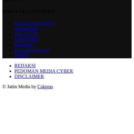
POPULAR CATEGORY
Ekonomi Bisnis
2592
Umum
2500
Lifestyle
572
Advetorial
26
Kuliner
16
Inspirations Story
7
Video
0
REDAKSI
PEDOMAN MEDIA CYBER
DISCLAIMER
© Jatim Media by
Cakpras