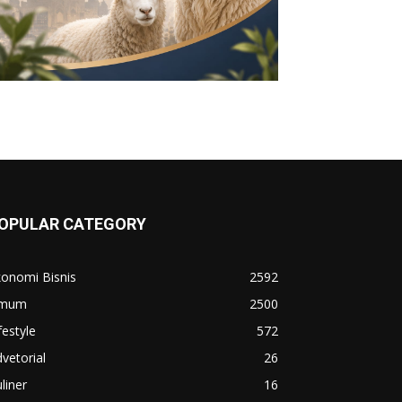
OPULAR CATEGORY
konomi Bisnis
2592
mum
2500
festyle
572
vetorial
26
liner
16