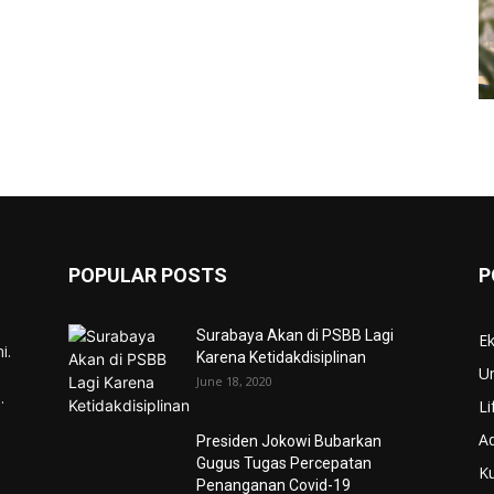
POPULAR POSTS
P
Surabaya Akan di PSBB Lagi
E
i.
Karena Ketidakdisiplinan
U
June 18, 2020
.
Li
Ad
Presiden Jokowi Bubarkan
Gugus Tugas Percepatan
Ku
Penanganan Covid-19