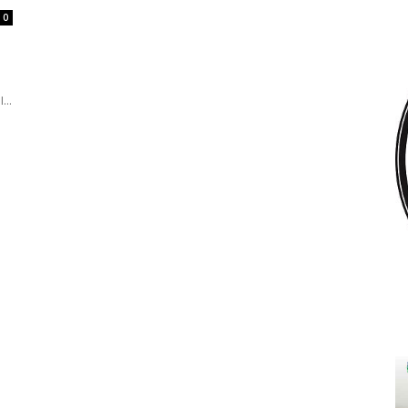
0
...