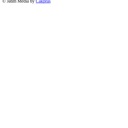
© Jatim Media by
Cakpras