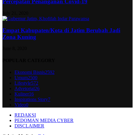
Percepatan Penanganan Covid-19
July 21, 2020
Empat Kabupaten/Kota di Jatim Berubah Jadi
Zona Kuning
June 8, 2020
POPULAR CATEGORY
Ekonomi Bisnis
2592
Umum
2500
Lifestyle
572
Advetorial
26
Kuliner
16
Inspirations Story
7
Video
0
REDAKSI
PEDOMAN MEDIA CYBER
DISCLAIMER