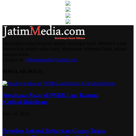
Menyajikan yang berguna adalah semangat kami. Memberi yang
bermanfaat adalah nafas kami. Menikmati informasi kami, adalah
harapan kami.
Contact us:
redjatimmedia@gmail.com
POPULAR POSTS
Surabaya Akan di PSBB Lagi Karena
Ketidakdisiplinan
June 18, 2020
Presiden Jokowi Bubarkan Gugus Tugas