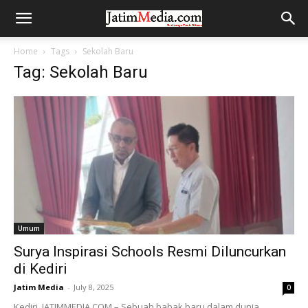
Home
Tags
Sekolah Baru
Tag: Sekolah Baru
Umum
Surya Inspirasi Schools Resmi Diluncurkan
di Kediri
Jatim Media
-
July 8, 2025
0
Kediri, JATIMMEDIA.COM – Sebuah babak baru dalam dunia