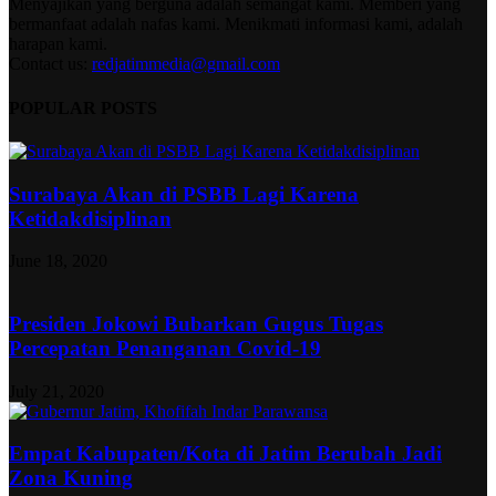
Menyajikan yang berguna adalah semangat kami. Memberi yang
bermanfaat adalah nafas kami. Menikmati informasi kami, adalah
harapan kami.
Contact us:
redjatimmedia@gmail.com
POPULAR POSTS
Surabaya Akan di PSBB Lagi Karena
Ketidakdisiplinan
June 18, 2020
Presiden Jokowi Bubarkan Gugus Tugas
Percepatan Penanganan Covid-19
July 21, 2020
Empat Kabupaten/Kota di Jatim Berubah Jadi
Zona Kuning