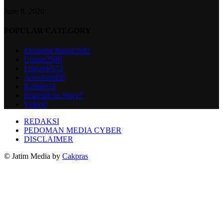
June 8, 2020
POPULAR CATEGORY
Ekonomi Bisnis
2592
Umum
2500
Lifestyle
572
Advetorial
26
Kuliner
16
Inspirations Story
7
Video
0
REDAKSI
PEDOMAN MEDIA CYBER
DISCLAIMER
© Jatim Media by
Cakpras