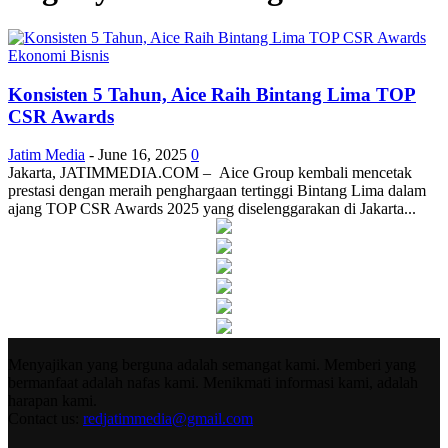
Ekonomi Bisnis
Konsisten 5 Tahun, Aice Raih Bintang Lima TOP
CSR Awards
Jatim Media
-
June 16, 2025
0
Jakarta, JATIMMEDIA.COM – Aice Group kembali mencetak
prestasi dengan meraih penghargaan tertinggi Bintang Lima dalam
ajang TOP CSR Awards 2025 yang diselenggarakan di Jakarta...
Menyajikan yang berguna adalah semangat kami. Memberi yang
bermanfaat adalah nafas kami. Menikmati informasi kami, adalah
harapan kami.
Contact us:
redjatimmedia@gmail.com