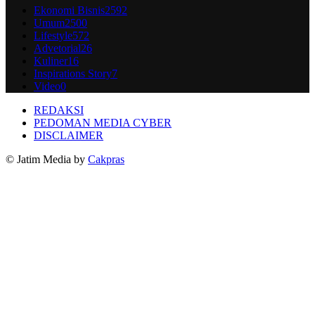
Ekonomi Bisnis
2592
Umum
2500
Lifestyle
572
Advetorial
26
Kuliner
16
Inspirations Story
7
Video
0
REDAKSI
PEDOMAN MEDIA CYBER
DISCLAIMER
© Jatim Media by
Cakpras