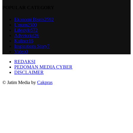
POPULAR CATEGORY
Ekonomi Bisnis
2592
Umum
2500
Lifestyle
572
Advetorial
26
Kuliner
16
Inspirations Story
7
Video
0
REDAKSI
PEDOMAN MEDIA CYBER
DISCLAIMER
© Jatim Media by
Cakpras