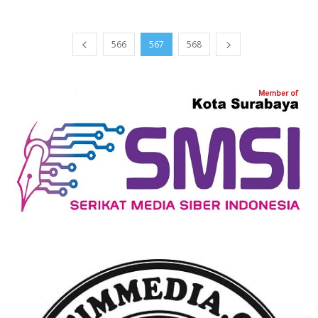
566
567
568