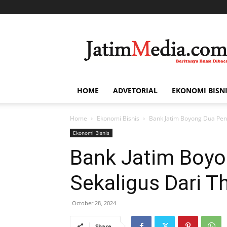
Jatim
Media
HOME
ADVETORIAL
EKONOMI BISN
Home
Ekonomi Bisnis
Bank Jatim Boyong Dua Pen
Ekonomi Bisnis
Bank Jatim Boy
Sekaligus Dari T
October 28, 2024
Share