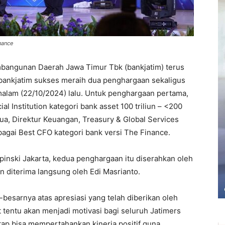
nance
bangunan Daerah Jawa Timur Tbk (bankjatim) terus
 bankjatim sukses meraih dua penghargaan sekaligus
malam (22/10/2024) lalu. Untuk penghargaan pertama,
l Institution kategori bank asset 100 triliun – <200
dua, Direktur Keuangan, Treasury & Global Services
bagai Best CFO kategori bank versi The Finance.
pinski Jakarta, kedua penghargaan itu diserahkan oleh
 diterima langsung oleh Edi Masrianto.
esarnya atas apresiasi yang telah diberikan oleh
tentu akan menjadi motivasi bagi seluruh Jatimers
tap bisa mempertahankan kinerja positif guna