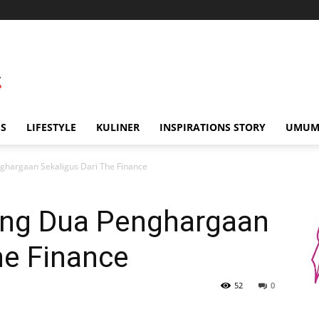
IS
LIFESTYLE
KULINER
INSPIRATIONS STORY
UMU
ghargaan Sekaligus Dari The Finance
ong Dua Penghargaan
he Finance
52
0