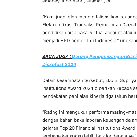
emoney, indomaret, alfamart, dll.
“Kami juga telah mendigitalisasikan keua
Elektronifikasi Transaksi Pemerintah Daera
pendidikan bisa pakai virtual account ataup
menjadi BPD nomor 1 di Indonesia,” ungkap
BACA JUGA :
Dorong Pengembangan Bisni
Diskofest 2024
Dalam kesempatan tersebut, Eko B. Supriya
Institutions Award 2024 diberikan kepada 
pendekatan penilaian kinerja tiga tahun bert
“Rating ini mengukur performa masing-mas
dengan bahan baku laporan keuangan dalam 
gelaran Top 20 Financial Institutions Awar
lembaga keuangan lebih baik ke depannya,