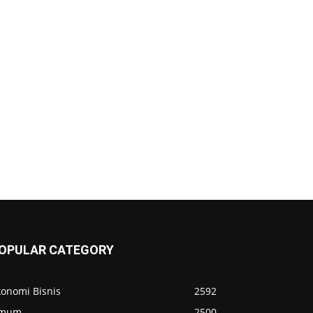
OPULAR CATEGORY
konomi Bisnis
2592
mum
2500