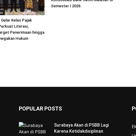
Semester I 2026
is
 Gelar Kelas Pajak
erkuat Literasi,
arget Penerimaan hingga
enegakan Hukum
POPULAR POSTS
P
Surabaya Akan di PSBB Lagi
E
Karena Ketidakdisiplinan
U
s