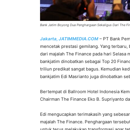
Bank Jatim Boyong Dua Penghargaan Sekaligus Dari The Fi
Jakarta, JATIMMEDIA.COM
– PT Bank Pem
mencetak prestasi gemilang. Yang terbaru,
dari majalah The Finance pada hari Selasa 
bankjatim dinobatkan sebagai Top 20 Financia
triliun predikat sangat bagus. Kemudian ke
bankjatim Edi Masrianto juga dinobatkan se
Bertempat di Ballroom Hotel Indonesia Kem
Chairman The Finance Eko B. Supriyanto dan
Edi mengucapkan terimakasih yang sebesar-b
majalah The Finance. Penghargaan tersebut 
untuk terus melakukan transformasi agar te