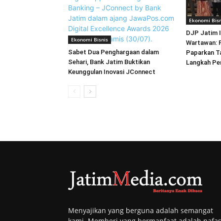
Ekonomi Bisn
DJP Jatim I
Ekonomi Bisnis
Wartawan: P
Sabet Dua Penghargaan dalam
Paparkan T
Sehari, Bank Jatim Buktikan
Langkah P
Keunggulan Inovasi JConnect
Menyajikan yang berguna adalah semangat
kami. Memberi yang bermanfaat adalah nafa