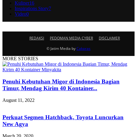
Kuliner
16
Inspirations Story
7
Video
0
REDAKSI
PEDOMAN MEDIA CYBER
DISCLAIMER
© Jatim Media by
Cakpras
MORE STORIES
Penuhi Kebutuhan Migor di Indonesia Bagian
Timur, Mendag Kirim 40 Kontainer...
August 11, 2022
Perkuat Segmen Hatchback, Toyota Luncurkan
New Agya
March 20, 2020