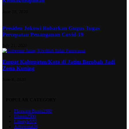
Ketidakdisiplinan
June 18, 2020
Presiden Jokowi Bubarkan Gugus Tugas
Percepatan Penanganan Covid-19
July 21, 2020
Empat Kabupaten/Kota di Jatim Berubah Jadi
Zona Kuning
June 8, 2020
POPULAR CATEGORY
Ekonomi Bisnis
2592
Umum
2500
Lifestyle
572
Advetorial
26