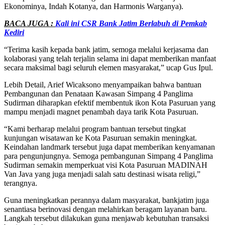
Ekonominya, Indah Kotanya, dan Harmonis Warganya).
BACA JUGA :
Kali ini CSR Bank Jatim Berlabuh di Pemkab
Kediri
“Terima kasih kepada bank jatim, semoga melalui kerjasama dan
kolaborasi yang telah terjalin selama ini dapat memberikan manfaat
secara maksimal bagi seluruh elemen masyarakat,” ucap Gus Ipul.
Lebih Detail, Arief Wicaksono menyampaikan bahwa bantuan
Pembangunan dan Penataan Kawasan Simpang 4 Panglima
Sudirman diharapkan efektif membentuk ikon Kota Pasuruan yang
mampu menjadi magnet penambah daya tarik Kota Pasuruan.
“Kami berharap melalui program bantuan tersebut tingkat
kunjungan wisatawan ke Kota Pasuruan semakin meningkat.
Keindahan landmark tersebut juga dapat memberikan kenyamanan
para pengunjungnya. Semoga pembangunan Simpang 4 Panglima
Sudirman semakin memperkuat visi Kota Pasuruan MADINAH
Van Java yang juga menjadi salah satu destinasi wisata religi,”
terangnya.
Guna meningkatkan perannya dalam masyarakat, bankjatim juga
senantiasa berinovasi dengan melahirkan beragam layanan baru.
Langkah tersebut dilakukan guna menjawab kebutuhan transaksi