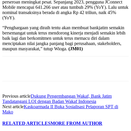
perseroan meningkat pesat. Sepanjang 2023, pengguna JConnect
Mobile mencapai 641.266 user atau tumbuh 29% (YoY). Lalu untuk
nominal transaksinya berada di angka Rp 42 triliun, naik 45%
(YoY).
“Penghargaan yang diraih tentu akan membuat bankjatim semakin
bersemangat untuk terus mendorong kinerja menjadi semakin lebih
baik lagi dan berkomitmen untuk terus memacu diri dalam
menciptakan nilai jangka panjang bagi perusahaan, stakeholders,
maupun masyarakat,” tutup Wioga.
(JM01)
Previous article
Dukung Pengembangan Wakaf, Bank Jatim
Tandatangani LOI dengan Badan Wakaf Indonesia
Next article
Kaskoarmada II Buka Sosialisasi Pelaporan SPT di
Mako
RELATED ARTICLES
MORE FROM AUTHOR