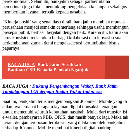
perekonomian. Selain itu, bankjatim sebagai partner utama
pemerintah juga fokus mendukung pengelolaan keuangan sekaligus
memberikan layanan terbaik kepada nasabah.
“Kinerja positif yang senantiasa diraih bankjatim membuat reputasi
perusahaan menjadi semakin cemerlang sehingga usaha membangun
presepsi publik berhasil berjalan dengan baik. Karena itu, kami akan
terus konsisten melakukan berbagai kolaborasi dan inovasi sesuai
perkembangan zaman demi mengakselerasi pertumbuhan bisnis,”
paparnya.
BACA JUGA
Bank Jatim Serahkan
Bantuan CSR Kepada Pemkab Nganjuk
BACA JUGA :
Dukung Pengembangan Wakaf, Bank Jatim
Tandatangani LOI dengan Badan Wakaf Indonesia
Saat ini, bankjatim terus mengembangkan JConnect Mobile yang di
dalamnya terdapat beragam layanan digital transaksi keuangan
untuk memenuhi seluruh kebutuhan nasabah. Mulai dari transfer, isi
e-wallet, pembayaran PBB, QRIS, dan masih banyak lagi. Maka tak
heran, dengan terobosan-terobosan yang dilakukan oleh bankjatim
terhadap JConnect Mobile membuat kinerja digital banking