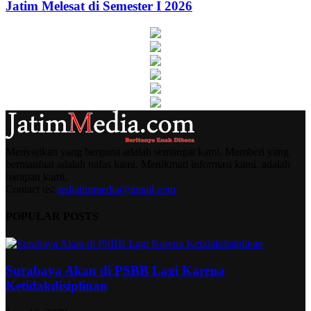
Jatim Melesat di Semester I 2026
Menyajikan yang berguna adalah semangat kami. Memberi yang
bermanfaat adalah nafas kami. Menikmati informasi kami, adalah
harapan kami.
Contact us:
redjatimmedia@gmail.com
POPULAR POSTS
Surabaya Akan di PSBB Lagi Karena
Ketidakdisiplinan