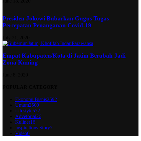
June 18, 2020
Presiden Jokowi Bubarkan Gugus Tugas
Percepatan Penanganan Covid-19
July 21, 2020
Empat Kabupaten/Kota di Jatim Berubah Jadi
Zona Kuning
June 8, 2020
POPULAR CATEGORY
Ekonomi Bisnis
2592
Umum
2500
Lifestyle
572
Advetorial
26
Kuliner
16
Inspirations Story
7
Video
0