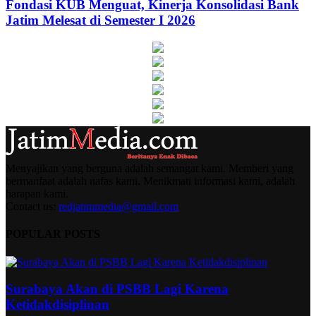
Fondasi KUB Menguat, Kinerja Konsolidasi Bank
Jatim Melesat di Semester I 2026
Menyajikan yang berguna adalah semangat kami. Memberi yang
bermanfaat adalah nafas kami. Menikmati informasi kami, adalah
harapan kami.
Contact us:
redjatimmedia@gmail.com
POPULAR POSTS
Surabaya Akan di PSBB Lagi Karena
Ketidakdisiplinan