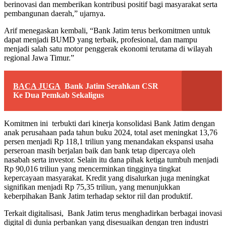
berinovasi dan memberikan kontribusi positif bagi masyarakat serta
pembangunan daerah,” ujarnya.
Arif menegaskan kembali, “Bank Jatim terus berkomitmen untuk
dapat menjadi BUMD yang terbaik, profesional, dan mampu
menjadi salah satu motor penggerak ekonomi terutama di wilayah
regional Jawa Timur.”
BACA JUGA
Bank Jatim Serahkan CSR
Ke Dua Pemkab Sekaligus
Komitmen ini terbukti dari kinerja konsolidasi Bank Jatim dengan
anak perusahaan pada tahun buku 2024, total aset meningkat 13,76
persen menjadi Rp 118,1 triliun yang menandakan ekspansi usaha
perseroan masih berjalan baik dan bank tetap dipercaya oleh
nasabah serta investor. Selain itu dana pihak ketiga tumbuh menjadi
Rp 90,016 triliun yang mencerminkan tingginya tingkat
kepercayaan masyarakat. Kredit yang disalurkan juga meningkat
signifikan menjadi Rp 75,35 triliun, yang menunjukkan
keberpihakan Bank Jatim terhadap sektor riil dan produktif.
Terkait digitalisasi, Bank Jatim terus menghadirkan berbagai inovasi
digital di dunia perbankan yang disesuaikan dengan tren industri