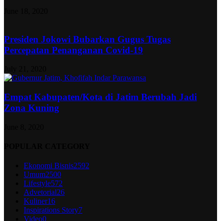
June 18, 2020
Presiden Jokowi Bubarkan Gugus Tugas
Percepatan Penanganan Covid-19
July 21, 2020
Empat Kabupaten/Kota di Jatim Berubah Jadi
Zona Kuning
June 8, 2020
POPULAR CATEGORY
Ekonomi Bisnis
2592
Umum
2500
Lifestyle
572
Advetorial
26
Kuliner
16
Inspirations Story
7
Video
0