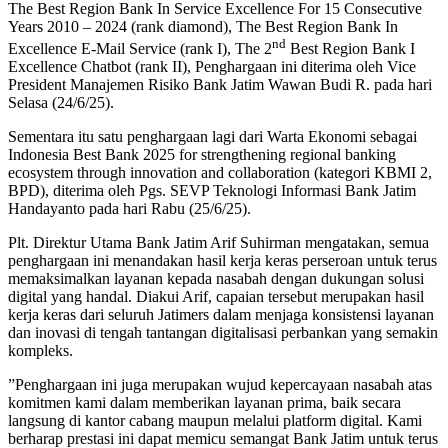
The Best Region Bank In Service Excellence For 15 Consecutive
Years 2010 – 2024 (rank diamond), The Best Region Bank In
nd
Excellence E-Mail Service (rank I), The 2
Best Region Bank I
Excellence Chatbot (rank II), Penghargaan ini diterima oleh Vice
President Manajemen Risiko Bank Jatim Wawan Budi R. pada hari
Selasa (24/6/25).
Sementara itu satu penghargaan lagi dari Warta Ekonomi sebagai
Indonesia Best Bank 2025 for strengthening regional banking
ecosystem through innovation and collaboration (kategori KBMI 2,
BPD), diterima oleh Pgs. SEVP Teknologi Informasi Bank Jatim
Handayanto pada hari Rabu (25/6/25).
Plt. Direktur Utama Bank Jatim Arif Suhirman mengatakan, semua
penghargaan ini menandakan hasil kerja keras perseroan untuk terus
memaksimalkan layanan kepada nasabah dengan dukungan solusi
digital yang handal. Diakui Arif, capaian tersebut merupakan hasil
kerja keras dari seluruh Jatimers dalam menjaga konsistensi layanan
dan inovasi di tengah tantangan digitalisasi perbankan yang semakin
kompleks.
”Penghargaan ini juga merupakan wujud kepercayaan nasabah atas
komitmen kami dalam memberikan layanan prima, baik secara
langsung di kantor cabang maupun melalui platform digital. Kami
berharap prestasi ini dapat memicu semangat Bank Jatim untuk terus