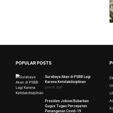
POPULAR POSTS
P
Surabaya Akan di PSBB Lagi
E
Karena Ketidakdisiplinan
U
s
June 18, 2020
Li
Ad
Presiden Jokowi Bubarkan
Gugus Tugas Percepatan
Ku
Penanganan Covid-19