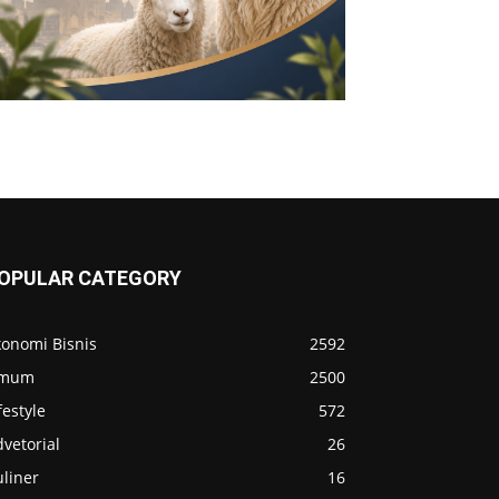
OPULAR CATEGORY
konomi Bisnis
2592
mum
2500
festyle
572
vetorial
26
liner
16