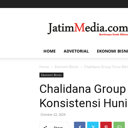
Jatim
Media
HOME
ADVETORIAL
EKONOMI BISN
Home
Ekonomi Bisnis
Chalidana Group Terus Men
Ekonomi Bisnis
Chalidana Group
Konsistensi Huni
October 22, 2024
Share