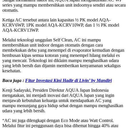
series yang mampu membersihkan unit indoornya sendiri atau secara
otomatis.
Ketiga AC tersebut antara lain kapasitas ½ PK model AQA-
KCRV6WP, 1PK model AQA-KCRV10WP, dan 1 ½ PK model
AQA-KCRV13WP.
Melalui teknologi unggulan Self Clean, AC ini mampu
membersihkan unit indoor dengan otomatis dengan cara
membekukan debu yang menempel di evaporator kemudian dengan
hembusan kipas semua kotoran yang menempel hilang melalui es
yang mencair. Teknologi ini diklaim mampu menghasilkan udara
yang lebih bersih dan dijamin memberikan kenyamanan sekaligus
kesehatan.
Baca juga :
Fitur Investasi Kini Hadir di Livin’ by Mandiri
Kenji Sadayuki, Presiden Direktur AQUA Japan Indonesia
mengatakan, ini menjadi inovasi dari AQUA Japan yang ingin
menjawab kebutuhan keluarga untuk mendapatkan AC yang
mampu menunjang gaya hidup sehat dengan mampu menghasilkan
udara yang lebih bersih.
“AC ini juga dilengkapi dengan Eco Mode atau Watt Control.
Melalui fitur ini penggunaan daya bisa dihemat hingga 40% atau