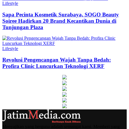
Lifestyle
Sapa Pecinta Kosmetik Surabaya, SOGO Beauty
Soiree Hadirkan 20 Brand Kecantikan Dunia di
Tunjungan Plaza
Lifestyle
Revolusi Pengencangan Wajah Tanpa Bedah:
Profira Clinic Luncurkan Teknologi XERF
Menyajikan yang berguna adalah semangat kami. Memberi yang