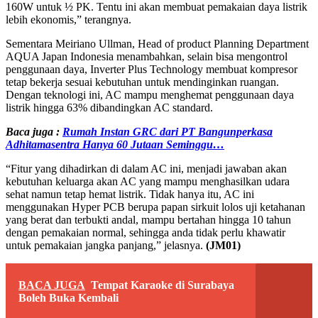
160W untuk ½ PK. Tentu ini akan membuat pemakaian daya listrik
lebih ekonomis,” terangnya.
Sementara Meiriano Ullman, Head of product Planning Department
AQUA Japan Indonesia menambahkan, selain bisa mengontrol
penggunaan daya, Inverter Plus Technology membuat kompresor
tetap bekerja sesuai kebutuhan untuk mendinginkan ruangan.
Dengan teknologi ini, AC mampu menghemat penggunaan daya
listrik hingga 63% dibandingkan AC standard.
Baca juga :
Rumah Instan GRC dari PT Bangunperkasa
Adhitamasentra Hanya 60 Jutaan Seminggu…
“Fitur yang dihadirkan di dalam AC ini, menjadi jawaban akan
kebutuhan keluarga akan AC yang mampu menghasilkan udara
sehat namun tetap hemat listrik. Tidak hanya itu, AC ini
menggunakan Hyper PCB berupa papan sirkuit lolos uji ketahanan
yang berat dan terbukti andal, mampu bertahan hingga 10 tahun
dengan pemakaian normal, sehingga anda tidak perlu khawatir
untuk pemakaian jangka panjang,” jelasnya.
(JM01)
BACA JUGA
Tempat Karaoke di Surabaya
Boleh Buka Kembali