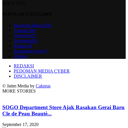
June 8, 2020
POPULAR CATEGORY
Ekonomi Bisnis
2592
Umum
2500
Lifestyle
572
Advetorial
26
Kuliner
16
Inspirations Story
7
Video
0
REDAKSI
PEDOMAN MEDIA CYBER
DISCLAIMER
© Jatim Media by
Cakpras
MORE STORIES
SOGO Department Store Ajak Rasakan Gerai Baru
Cle de Peau Beautè...
September 17, 2020