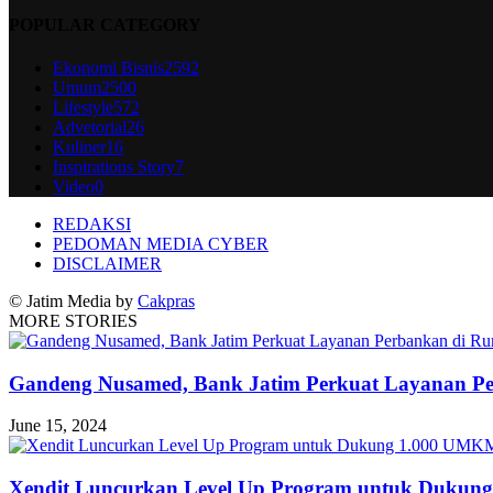
POPULAR CATEGORY
Ekonomi Bisnis
2592
Umum
2500
Lifestyle
572
Advetorial
26
Kuliner
16
Inspirations Story
7
Video
0
REDAKSI
PEDOMAN MEDIA CYBER
DISCLAIMER
© Jatim Media by
Cakpras
MORE STORIES
Gandeng Nusamed, Bank Jatim Perkuat Layanan Pe
June 15, 2024
Xendit Luncurkan Level Up Program untuk Duku