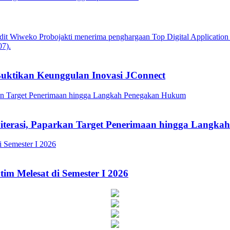
Buktikan Keunggulan Inovasi JConnect
Literasi, Paparkan Target Penerimaan hingga Lang
im Melesat di Semester I 2026