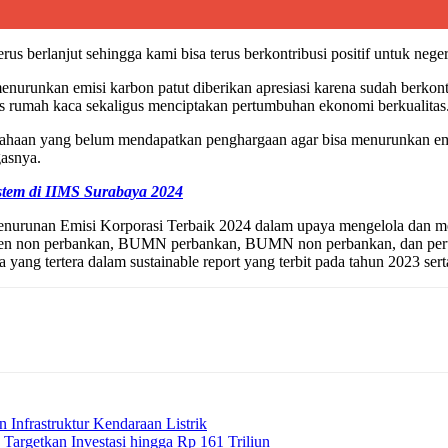
us berlanjut sehingga kami bisa terus berkontribusi positif untuk neger
enurunkan emisi karbon patut diberikan apresiasi karena sudah berko
as rumah kaca sekaligus menciptakan pertumbuhan ekonomi berkualitas
usahaan yang belum mendapatkan penghargaan agar bisa menurunkan e
gasnya.
stem di IIMS Surabaya 2024
 Penurunan Emisi Korporasi Terbaik 2024 dalam upaya mengelola dan m
miten non perbankan, BUMN perbankan, BUMN non perbankan, dan per
yang tertera dalam sustainable report yang terbit pada tahun 2023 sert
Infrastruktur Kendaraan Listrik
argetkan Investasi hingga Rp 161 Triliun