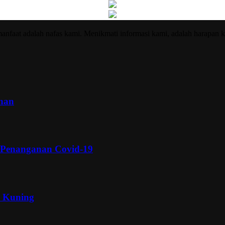
nfaat adalah nafas kami. Menikmati informasi kami, adalah harapan k
inan
 Penanganan Covid-19
a Kuning