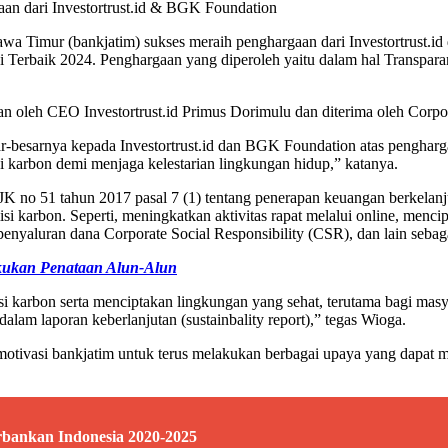
an dari Investortrust.id & BGK Foundation
 Timur (bankjatim) sukses meraih penghargaan dari Investortrust.
 Terbaik 2024. Penghargaan yang diperoleh yaitu dalam hal Transpara
an oleh CEO Investortrust.id Primus Dorimulu dan diterima oleh Corpo
besarnya kepada Investortrust.id dan BGK Foundation atas penghargaa
karbon demi menjaga kelestarian lingkungan hidup,” katanya.
JK no 51 tahun 2017 pasal 7 (1) tentang penerapan keuangan berkelan
isi karbon. Seperti, meningkatkan aktivitas rapat melalui online, menc
nyaluran dana Corporate Social Responsibility (CSR), dan lain sebag
kukan Penataan Alun-Alun
i karbon serta menciptakan lingkungan yang sehat, terutama bagi masy
dalam laporan keberlanjutan (sustainbality report),” tegas Wioga.
tivasi bankjatim untuk terus melakukan berbagai upaya yang dapat m
ankan Indonesia 2020-2025