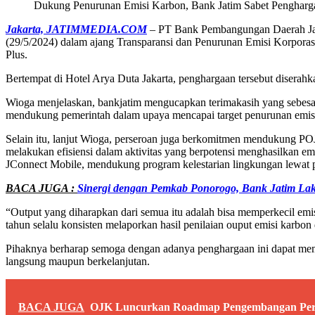
Dukung Penurunan Emisi Karbon, Bank Jatim Sabet Pengharga
Jakarta, JATIMMEDIA.COM
– PT Bank Pembangungan Daerah Jawa
(29/5/2024) dalam ajang Transparansi dan Penurunan Emisi Korporasi
Plus.
Bertempat di Hotel Arya Duta Jakarta, penghargaan tersebut diserahk
Wioga menjelaskan, bankjatim mengucapkan terimakasih yang sebesar-
mendukung pemerintah dalam upaya mencapai target penurunan emisi 
Selain itu, lanjut Wioga, perseroan juga berkomitmen mendukung PO
melakukan efisiensi dalam aktivitas yang berpotensi menghasilkan em
JConnect Mobile, mendukung program kelestarian lingkungan lewat pe
BACA JUGA :
Sinergi dengan Pemkab Ponorogo, Bank Jatim La
“Output yang diharapkan dari semua itu adalah bisa memperkecil emis
tahun selalu konsisten melaporkan hasil penilaian ouput emisi karbon 
Pihaknya berharap semoga dengan adanya penghargaan ini dapat memo
langsung maupun berkelanjutan.
BACA JUGA
OJK Luncurkan Roadmap Pengembangan Perb