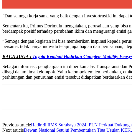
“Dan semoga kerja sama yang baik dengan Investortrust.id ini dapat ter
Sementara itu, Primus Dorimulu mengatakan, perusahaan yang bisa m
berdampak positif terhadap perubahan iklim dan mengurangi emisi g
“Semoga dengan kegiatan ini bisa memberikan inspirasi kepada per
bersama, tidak hanya individu tetapi juga bagian dari perusahaan,” te
BACA JUGA :
Toyota Kembali Hadirkan Complete Mobility Ecosy
Sebagai informasi, penghargaan ini diberikan atas Transparansi dan
dibagi dalam lima kelompok. Yaitu kelompok emiten perbankan, e
perhitungan dan penurunan emisi tersebut didapatkan berdasarkan data 
Share
Previous article
Hadir di IIMS Surabaya 2024, PLN Perkuat Dukungan 
Next article
Dewan Nasional Setujui Pembentukan Tiga Usulan KEK, T