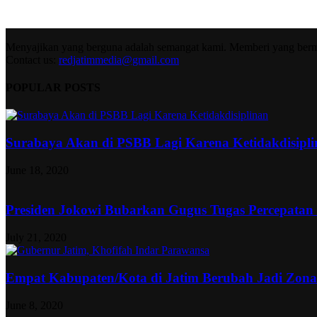
Menyajikan yang berguna adalah semangat kami. Memberi yang berma
Contact us:
redjatimmedia@gmail.com
POPULAR POSTS
Surabaya Akan di PSBB Lagi Karena Ketidakdisipl
June 18, 2020
Presiden Jokowi Bubarkan Gugus Tugas Percepatan
July 21, 2020
Empat Kabupaten/Kota di Jatim Berubah Jadi Zon
June 8, 2020