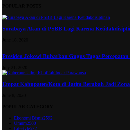
POPULAR POSTS
Surabaya Akan di PSBB Lagi Karena Ketidakdisipl
June 18, 2020
Presiden Jokowi Bubarkan Gugus Tugas Percepatan
July 21, 2020
Empat Kabupaten/Kota di Jatim Berubah Jadi Zon
June 8, 2020
POPULAR CATEGORY
Ekonomi Bisnis
2592
Umum
2500
Lifestyle
572