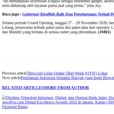
“Ini menunjukan keseriusan Erajaya sebagai distributor gadget, akses
serta didukung oleh layanan purna jual yang prima,” jelas Joy.
Baca juga :
Gubernur Khofifah Raih Dua Penghargaan Terkait Pe
Selama periode Grand Opening, tanggal 27 – 29 November 2020, berba
Lelang, penawaran terbaik paket pulsa dan paket data dari operat
dan Mandiri yang berlaku di semua outlet yang diresmikan.
(JM01)
Share
Previous article
Tiket.com Gelar Online Tiket Week (OTW) Lokal
Next article
Perempuan Indonesia Semakin Banyak yang Ingin Berwi
RELATED ARTICLES
MORE FROM AUTHOR
Ekonomi Bisnis