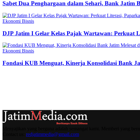
Sabet Dua Penghargaan dalam Sehari, Bank Jatim 
Ekonomi Bisnis
DJP Jatim I Gelar Kelas Pajak Wartawan: Perkuat 
Ekonomi Bisnis
Fondasi KUB Menguat, Kinerja Konsolidasi Bank Jat
Menyajikan yang berguna adalah semangat kami. Memberi yang berma
Contact us:
redjatimmedia@gmail.com