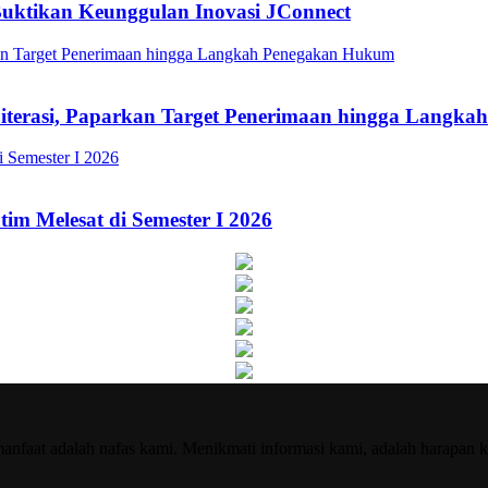
Buktikan Keunggulan Inovasi JConnect
Literasi, Paparkan Target Penerimaan hingga Lang
im Melesat di Semester I 2026
nfaat adalah nafas kami. Menikmati informasi kami, adalah harapan k