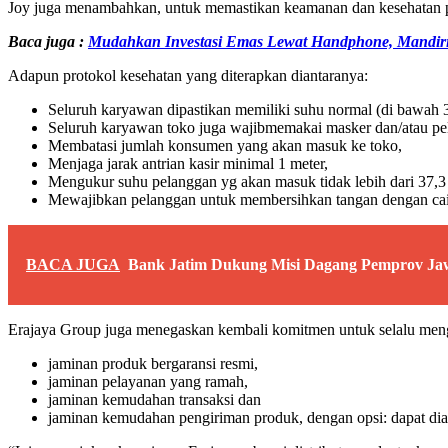
Joy juga menambahkan, untuk memastikan keamanan dan kesehatan pela
Baca juga :
Mudahkan Investasi Emas Lewat Handphone, Mandiri
Adapun protokol kesehatan yang diterapkan diantaranya:
Seluruh karyawan dipastikan memiliki suhu normal (di bawah 37
Seluruh karyawan toko juga wajibmemakai masker dan/atau pe
Membatasi jumlah konsumen yang akan masuk ke toko,
Menjaga jarak antrian kasir minimal 1 meter,
Mengukur suhu pelanggan yg akan masuk tidak lebih dari 37,3 
Mewajibkan pelanggan untuk membersihkan tangan dengan caira
BACA JUGA
Bank Jatim Dukung Misi Dagang Pemprov Jaw
Erajaya Group juga menegaskan kembali komitmen untuk selalu men
jaminan produk bergaransi resmi,
jaminan pelayanan yang ramah,
jaminan kemudahan transaksi dan
jaminan kemudahan pengiriman produk, dengan opsi: dapat diambi