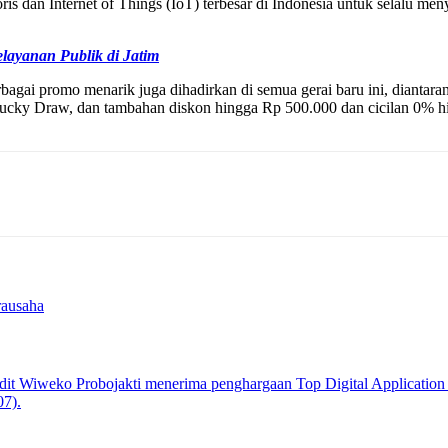
oris dan Internet of Things (IoT) terbesar di Indonesia untuk selalu m
layanan Publik di Jatim
gai promo menarik juga dihadirkan di semua gerai baru ini, diantaran
or, Lucky Draw, dan tambahan diskon hingga Rp 500.000 dan cicilan 0
rausaha