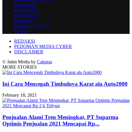
Umum
2500
Lifestyle
572
Advetorial
26
Kuliner
16
Inspirations Story
7
Video
0
REDAKSI
PEDOMAN MEDIA CYBER
DISCLAIMER
© Jatim Media by
Cakpras
MORE STORIES
Ini Cara Mencegah Timbulnya Karat ala Auto2000
February 18, 2021
Penjualan Alami Tren Meningkat, PT Suparma
Optimis Penjualan 2021 Mencapai Rp...