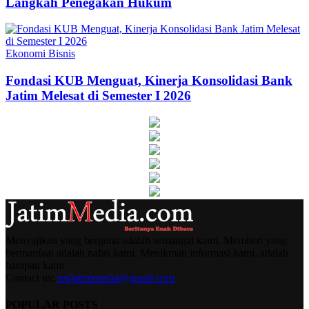
Langkah Penegakan Hukum
Ekonomi Bisnis
Fondasi KUB Menguat, Kinerja Konsolidasi Bank
Jatim Melesat di Semester I 2026
Menyajikan yang berguna adalah semangat kami. Memberi yang
bermanfaat adalah nafas kami. Menikmati informasi kami, adalah
harapan kami.
Contact us:
redjatimmedia@gmail.com
POPULAR POSTS