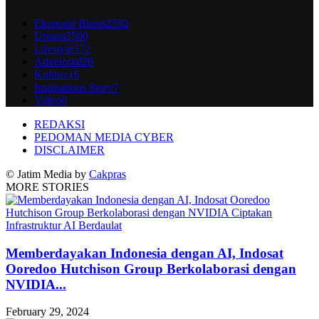
Ekonomi Bisnis
2592
Umum
2500
Lifestyle
572
Advetorial
26
Kuliner
16
Inspirations Story
7
Video
0
REDAKSI
PEDOMAN MEDIA CYBER
DISCLAIMER
© Jatim Media by
Cakpras
MORE STORIES
Memberdayakan Indonesia dengan AI, Indosat
Ooredoo Hutchison Group Berkolaborasi dengan
NVIDIA...
February 29, 2024