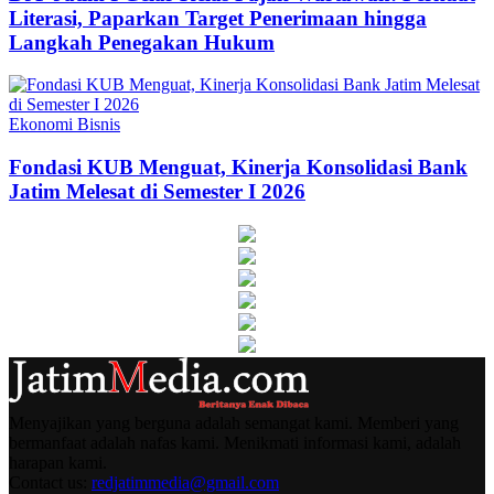
Literasi, Paparkan Target Penerimaan hingga
Langkah Penegakan Hukum
Ekonomi Bisnis
Fondasi KUB Menguat, Kinerja Konsolidasi Bank
Jatim Melesat di Semester I 2026
Menyajikan yang berguna adalah semangat kami. Memberi yang
bermanfaat adalah nafas kami. Menikmati informasi kami, adalah
harapan kami.
Contact us:
redjatimmedia@gmail.com