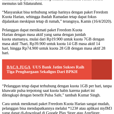
memutus tali Silaturahmi.
“Masyarakat bisa terhubung setiap harinya dengan paket Freedom
Kuota Harian, sehingga ibadah Ramadan tetap dapat fokus
dijalankan meskipun tetap di rumah,” terangnya, Kamis (16/4/2020).
Pelanggan dapat menikmati paket Freedom Kuota
Harian dengan masa aktif yang sama dengan jumlah
kuota utamanya, mulai dari Rp19.900 untuk kuota 7GB dengan
masa aktif 7hari, Rp39.900 untuk kuota 14 GB masa aktif 14
hari, hingga Rp74.900 untuk kuota 28 GB dengan masa aktif 28
hari.
BACA JUGA
UUS Bank Jatim Sukses Raih
Tiga Penghargaan Sekaligus Dari BPKH
“Pelanggan tetap dapat terhubung dengan kuota 1GB per hari, tanpa
khawatir pulsa terpotong saat kuota habis karena paket ini
dilengkapi dengan benefit Pulsa Safe,” tambah Kumar Singh.
Cara untuk menikmati paket Freedom Kuota Harian sangat mudah,
pelanggan bisa mendapatkannya melalui *123# atau aplikasi myIM3
yang dapat di-download di Google Play Store atau AppStore.