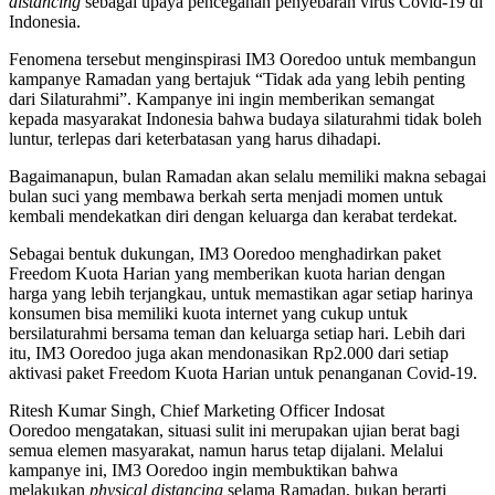
distancing
sebagai upaya pencegahan penyebaran virus Covid-19 di
Indonesia.
Fenomena tersebut menginspirasi IM3 Ooredoo untuk membangun
kampanye Ramadan yang bertajuk “Tidak ada yang lebih penting
dari Silaturahmi”. Kampanye ini ingin memberikan semangat
kepada masyarakat Indonesia bahwa budaya silaturahmi tidak boleh
luntur, terlepas dari keterbatasan yang harus dihadapi.
Bagaimanapun, bulan Ramadan akan selalu memiliki makna sebagai
bulan suci yang membawa berkah serta menjadi momen untuk
kembali mendekatkan diri dengan keluarga dan kerabat terdekat.
Sebagai bentuk dukungan, IM3 Ooredoo menghadirkan paket
Freedom Kuota Harian yang memberikan kuota harian dengan
harga yang lebih terjangkau, untuk memastikan agar setiap harinya
konsumen bisa memiliki kuota internet yang cukup untuk
bersilaturahmi bersama teman dan keluarga setiap hari. Lebih dari
itu, IM3 Ooredoo juga akan mendonasikan Rp2.000 dari setiap
aktivasi paket Freedom Kuota Harian untuk penanganan Covid-19.
Ritesh Kumar Singh, Chief Marketing Officer Indosat
Ooredoo mengatakan, situasi sulit ini merupakan ujian berat bagi
semua elemen masyarakat, namun harus tetap dijalani. Melalui
kampanye ini, IM3 Ooredoo ingin membuktikan bahwa
melakukan
physical distancing
selama Ramadan, bukan berarti