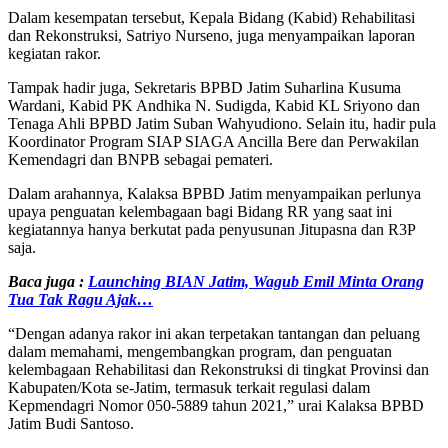
Dalam kesempatan tersebut, Kepala Bidang (Kabid) Rehabilitasi
dan Rekonstruksi, Satriyo Nurseno, juga menyampaikan laporan
kegiatan rakor.
Tampak hadir juga, Sekretaris BPBD Jatim Suharlina Kusuma
Wardani, Kabid PK Andhika N. Sudigda, Kabid KL Sriyono dan
Tenaga Ahli BPBD Jatim Suban Wahyudiono. Selain itu, hadir pula
Koordinator Program SIAP SIAGA Ancilla Bere dan Perwakilan
Kemendagri dan BNPB sebagai pemateri.
Dalam arahannya, Kalaksa BPBD Jatim menyampaikan perlunya
upaya penguatan kelembagaan bagi Bidang RR yang saat ini
kegiatannya hanya berkutat pada penyusunan Jitupasna dan R3P
saja.
Baca juga :
Launching BIAN Jatim, Wagub Emil Minta Orang
Tua Tak Ragu Ajak…
“Dengan adanya rakor ini akan terpetakan tantangan dan peluang
dalam memahami, mengembangkan program, dan penguatan
kelembagaan Rehabilitasi dan Rekonstruksi di tingkat Provinsi dan
Kabupaten/Kota se-Jatim, termasuk terkait regulasi dalam
Kepmendagri Nomor 050-5889 tahun 2021,” urai Kalaksa BPBD
Jatim Budi Santoso.