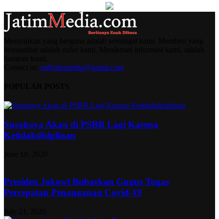
Menyajikan yang berguna adalah semangat kami. Memberi yang
bermanfaat adalah nafas kami. Menikmati informasi kami, adalah
harapan kami.
Contact us:
redjatimmedia@gmail.com
POPULAR POSTS
Surabaya Akan di PSBB Lagi Karena
Ketidakdisiplinan
June 18, 2020
Presiden Jokowi Bubarkan Gugus Tugas
Percepatan Penanganan Covid-19
July 21, 2020