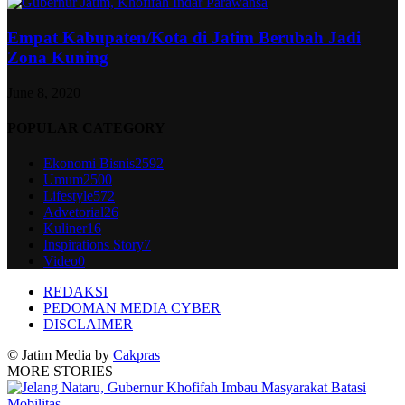
Empat Kabupaten/Kota di Jatim Berubah Jadi
Zona Kuning
June 8, 2020
POPULAR CATEGORY
Ekonomi Bisnis
2592
Umum
2500
Lifestyle
572
Advetorial
26
Kuliner
16
Inspirations Story
7
Video
0
REDAKSI
PEDOMAN MEDIA CYBER
DISCLAIMER
© Jatim Media by
Cakpras
MORE STORIES