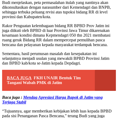
Budi menjelaskan, peta permasalahan itulah yang nantinya akan
dikonsultasikan dengan narasumber dari Kemendagri dan BNPB,
sehingga terbuka peluang revisi atas tupoksi bidang RR di level
provinsi dan Kabupaten/kota.
Rakor Penguatan kelembagaan bidang RR BPBD Prov Jatim ini
juga diikuti oleh BPBD di luar Provinsi Jawa Timur dikarenakan
kesamaan kondisi dimana Kepmendagri 050 thn 2021 membatasi
ruang gerak Bidang RR dalam mempercepat pemulihan pasca
bencana dan pelayanan kepada masyarakat terdampak bencana.
Sementara, hasil perumusan masalah dan kesepakatan ini
selanjutnya menjadi usulan yang mewakili BPBD Provinsi Jatim
dan BPBD kab/kota se-Jatim kepada Depdagri.
BACA JUGA
FKH UNAIR Bentuk Tim
Tangani Wabah PMK di Jatim
Baca juga :
Mendag Apresiasi Harga Bapok di Jatim yang
Terjaga Stabil
“Tujuannya, agar memberikan kebijakan lebih luas kepada BPBD
pada sisi Penanganan Pasca Bencana,” terang Budi yang juga