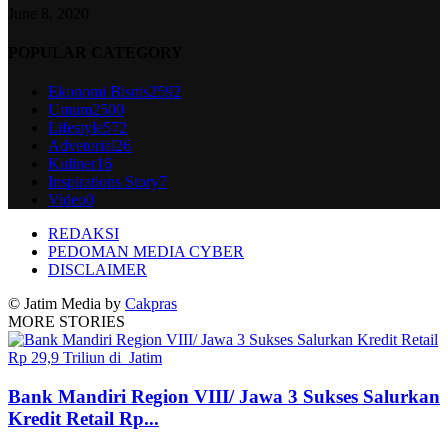
June 8, 2020
POPULAR CATEGORY
Ekonomi Bisnis
2592
Umum
2500
Lifestyle
572
Advetorial
26
Kuliner
16
Inspirations Story
7
Video
0
REDAKSI
PEDOMAN MEDIA CYBER
DISCLAIMER
© Jatim Media by
Cakpras
MORE STORIES
Bank Mandiri Region VIII/ Jawa 3 Sukses Salurkan
Kredit Retail Rp...