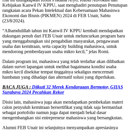
Kebijakan Kanwil IV KPPU, saat menghadiri penutupan Penutupan
rangkaian acara Pekan Intelektual dan Kebersamaan Mahasiswa
Ekonomi dan Bisnis (PIKMEN) 2024 di FEB Unair, Sabtu
(23/8/2024).
“Alhamdulillah tahun ini Kanwil IV KPPU kembali mendapatkan
dukungan penuh dari FEB Unair untuk meluncurkan program baru
yang menggabungkan sisi pengabdian masyarakat, pengawasan
usaha dan kemitraan, serta capacity building mahasiswa, untuk
mendorong pemberdayaan usaha mikro kecil,” jelas Romi.
Dalam program ini, mahasiswa yang telah terdaftar akan dilibatkan
dalam survei lapangan untuk melihat bagaimana kondisi usaha
mikro kecil disekitar tempat tinggalnya sekaligus mencermati
hambatan yang dihadapi dan alternatif solusi yang diperlukan.
BACA JUGA :
Diikuti 32 Merek Kendaraaan Bermotor, GIIAS
Surabaya 2024 Pecahkan Rekor
Disisi lain, mahasiswa juga akan mendapatkan pembekalan materi
calon penyuluh kemitraan bersertifikat yang tidak saja bermanfaat
sebagai portofolio namun juga dapat menjadi bekal dasar
mengembangkan sisi entrepreneur mahasiswa yang bersangkutan.
Alumni FEB Unair ini selanjutnya menyampaikan apresiasinya