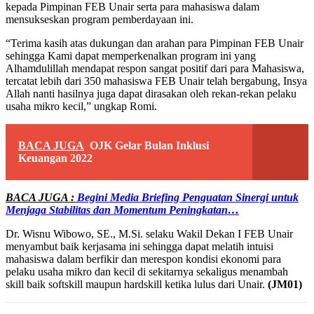
kepada Pimpinan FEB Unair serta para mahasiswa dalam
mensukseskan program pemberdayaan ini.
“Terima kasih atas dukungan dan arahan para Pimpinan FEB Unair
sehingga Kami dapat memperkenalkan program ini yang
Alhamdulillah mendapat respon sangat positif dari para Mahasiswa,
tercatat lebih dari 350 mahasiswa FEB Unair telah bergabung, Insya
Allah nanti hasilnya juga dapat dirasakan oleh rekan-rekan pelaku
usaha mikro kecil,” ungkap Romi.
BACA JUGA
OJK Gelar Bulan Inklusi
Keuangan 2022
BACA JUGA :
Begini Media Briefing Penguatan Sinergi untuk
Menjaga Stabilitas dan Momentum Peningkatan…
Dr. Wisnu Wibowo, SE., M.Si. selaku Wakil Dekan I FEB Unair
menyambut baik kerjasama ini sehingga dapat melatih intuisi
mahasiswa dalam berfikir dan merespon kondisi ekonomi para
pelaku usaha mikro dan kecil di sekitarnya sekaligus menambah
skill baik softskill maupun hardskill ketika lulus dari Unair.
(JM01)