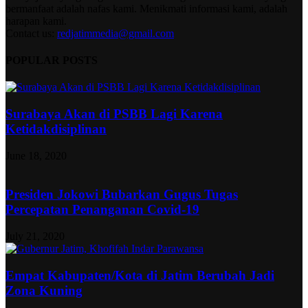
bermanfaat adalah nafas kami. Menikmati informasi kami, adalah
harapan kami.
Contact us:
redjatimmedia@gmail.com
POPULAR POSTS
Surabaya Akan di PSBB Lagi Karena
Ketidakdisiplinan
June 18, 2020
Presiden Jokowi Bubarkan Gugus Tugas
Percepatan Penanganan Covid-19
July 21, 2020
Empat Kabupaten/Kota di Jatim Berubah Jadi
Zona Kuning