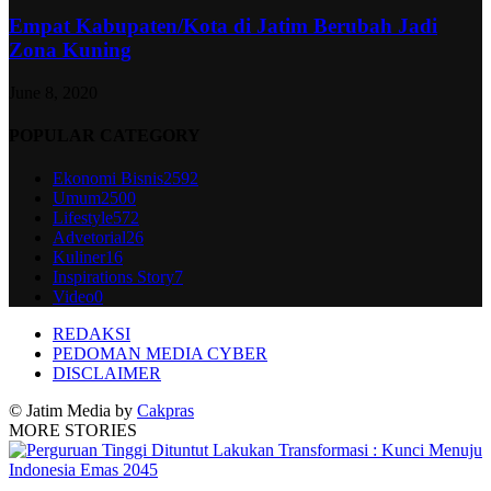
Empat Kabupaten/Kota di Jatim Berubah Jadi
Zona Kuning
June 8, 2020
POPULAR CATEGORY
Ekonomi Bisnis
2592
Umum
2500
Lifestyle
572
Advetorial
26
Kuliner
16
Inspirations Story
7
Video
0
REDAKSI
PEDOMAN MEDIA CYBER
DISCLAIMER
© Jatim Media by
Cakpras
MORE STORIES