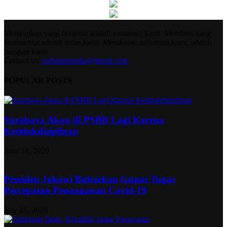
Menyajikan yang berguna adalah semangat kami. Memberi yang
bermanfaat adalah nafas kami. Menikmati informasi kami, adalah
harapan kami.
Contact us:
redjatimmedia@gmail.com
POPULAR POSTS
Surabaya Akan di PSBB Lagi Karena
Ketidakdisiplinan
June 18, 2020
Presiden Jokowi Bubarkan Gugus Tugas
Percepatan Penanganan Covid-19
July 21, 2020