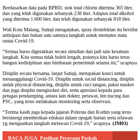
Berdasarkan data pada BPBD, stok total chlorin diterima 365 liter,
dan yang telah digunakan sebanyak 238 liter. Adapun total alkohol
yang diterima 1.600 liter, dan telah digunakan sebanyak 818 liter.
Wali Kota Malang, Sutiaji mengatakan, spray desinfektan itu bersifat
antisipasi dan bukan satu satunya langkah untuk memutus mata
rantai Covid-19.
“Semua harus digerakkan secara simultan dan jadi satu kesatuan
langkah. Kita semua tidak boleh lengah, poinnya kita harus terus
bangun kedisiplinan atas himbauan pemerintah selama ini,” ucapnya
Disiplin secara bersama, lanjut Sutiaji, merupakan kunci untuk
menanggulangi Covid-19. Disiplin untuk social distancing, disiplin
untuk physical distancing, disiplin untuk cuci tangan, pakai masker
dan juga disiplin mengisolasi diri, serta apresiasi kepada para
petugas pendamping, antara lain dokter, perawat, tim tracing dan
PSC, yang terus melakukan monitoring serta observasi.
“Terima kasih juga kepada jajaran Polresta dan Kodim yang terus
bersinergi memberikan edukasi dalam opsgab harian serta relawan
yg menguatkan langkah melawan Covid-19,” ucapnya.
(JM03)
BACA JUGA
Pastikan Perayaan Paskah