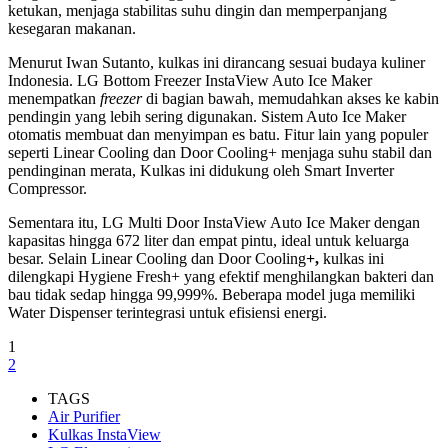
ketukan, menjaga stabilitas suhu dingin dan memperpanjang
kesegaran makanan.
Menurut Iwan Sutanto, kulkas ini dirancang sesuai budaya kuliner
Indonesia. LG Bottom Freezer InstaView Auto Ice Maker
menempatkan
freezer
di bagian bawah, memudahkan akses ke kabin
pendingin yang lebih sering digunakan. Sistem Auto Ice Maker
otomatis membuat dan menyimpan es batu. Fitur lain yang populer
seperti Linear Cooling dan Door Cooling+ menjaga suhu stabil dan
pendinginan merata, Kulkas ini didukung oleh Smart Inverter
Compressor.
Sementara itu, LG Multi Door InstaView Auto Ice Maker dengan
kapasitas hingga 672 liter dan empat pintu, ideal untuk keluarga
besar. Selain Linear Cooling dan Door Cooling
+
,
kulkas ini
dilengkapi Hygiene Fresh+ yang efektif menghilangkan bakteri dan
bau tidak sedap hingga 99,999%. Beberapa model juga memiliki
Water Dispenser terintegrasi untuk efisiensi energi.
1
2
TAGS
Air Purifier
Kulkas InstaView