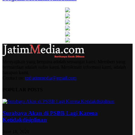
Menyajikan yang berguna adalah semangat kami. Memberi yang
bermanfaat adalah nafas kami. Menikmati informasi kami, adalah
harapan kami.
Contact us:
redjatimmedia@gmail.com
POPULAR POSTS
Surabaya Akan di PSBB Lagi Karena
Ketidakdisiplinan
June 18, 2020