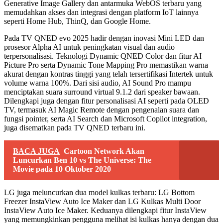
Generative Image Gallery dan antarmuka WebOS terbaru yang
memudahkan akses dan integrasi dengan platform IoT lainnya
seperti Home Hub, ThinQ, dan Google Home.
Pada TV QNED evo 2025 hadir dengan inovasi Mini LED dan
prosesor Alpha AI untuk peningkatan visual dan audio
terpersonalisasi. Teknologi Dynamic QNED Color dan fitur AI
Picture Pro serta Dynamic Tone Mapping Pro memastikan warna
akurat dengan kontras tinggi yang telah tersertifikasi Intertek untuk
volume warna 100%. Dari sisi audio, AI Sound Pro mampu
menciptakan suara surround virtual 9.1.2 dari speaker bawaan.
Dilengkapi juga dengan fitur personalisasi AI seperti pada OLED
TV, termasuk AI Magic Remote dengan pengenalan suara dan
fungsi pointer, serta AI Search dan Microsoft Copilot integration,
juga disematkan pada TV QNED terbaru ini.
BACA JUGA
Cartoon Network Akan
Luncurkan Ben 10 vs The Universe: The
Movie pada 10 Oktober 2020
LG juga meluncurkan dua model kulkas terbaru: LG Bottom
Freezer InstaView Auto Ice Maker dan LG Kulkas Multi Door
InstaView Auto Ice Maker. Keduanya dilengkapi fitur InstaView
yang memungkinkan pengguna melihat isi kulkas hanya dengan dua