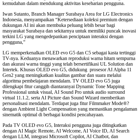
kemudahan dalam mendukung aktivitas keseharian pengguna.
Iwan Sutanto, Branch Manager Surabaya Area for LG Electronics
Indonesia, menyampaikan “Ketersediaan koleksi premium dengan
dukungan AI ini akan membuka peluang lebih besar bagi
masyarakat Surabaya dan sekitarnya untuk memiliki puncak inovasi
terkini LG yang mengedepankan penciptaan interaksi dengan
pengguna,”
LG memperkenalkan OLED evo G5 dan C5 sebagai kasta tertinggi
TV-nya. Keduanya menawarkan reproduksi warna hitam sempurna
dan akurasi warna tinggi yang telah bersertifikasi UL Solution dan
Intertek. Khusus OLED evo G5, didukung prosesor AI Alpha 11
Gen2 yang meningkatkan kualitas gambar dan suara melalui
algoritma pembelajaran mendalam. TV OLED evo G5 juga
dilengkapi fitur canggih diantaranyai Dynamic Tone Mapping
Professional untuk visual, AI Sound Pro untuk audio surround
virtual 11.1.2, serta AI Picture dan Sound Wizard memberikan
personalisasi mendalam. Terdapat juga fitur Filmmaker Mode®?
dengan Ambient Light Compensation yang memastikan pengalaman
sinematik optimal di berbagai kondisi pencahayaan.
Pada TV OLED evo G5, Interaksi pengguna juga ditingkatkan
dengan AI Magic Remote, AI Welcome, AI Voice ID, AI Search
dengan LLM, integrasi Microsoft Copilot, AI Chatbot, dan