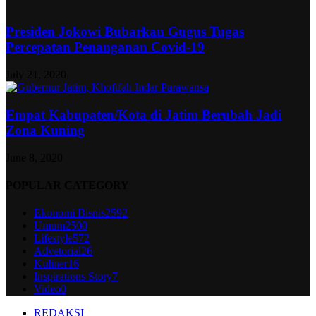
Presiden Jokowi Bubarkan Gugus Tugas
Percepatan Penanganan Covid-19
July 21, 2020
Empat Kabupaten/Kota di Jatim Berubah Jadi
Zona Kuning
June 8, 2020
POPULAR CATEGORY
Ekonomi Bisnis
2592
Umum
2500
Lifestyle
572
Advetorial
26
Kuliner
16
Inspirations Story
7
Video
0
REDAKSI