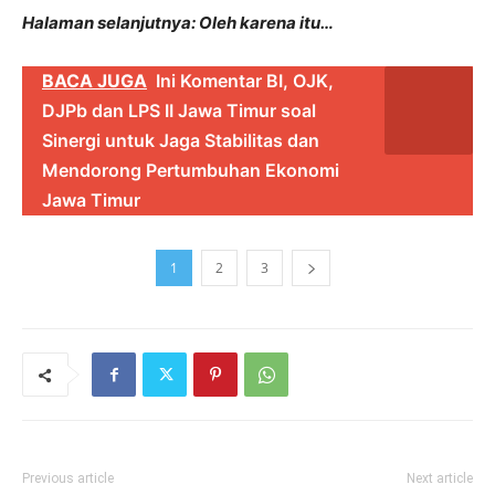
Halaman selanjutnya: Oleh karena itu…
BACA JUGA
Ini Komentar BI, OJK,
DJPb dan LPS II Jawa Timur soal
Sinergi untuk Jaga Stabilitas dan
Mendorong Pertumbuhan Ekonomi
Jawa Timur
1
2
3
Previous article
Next article