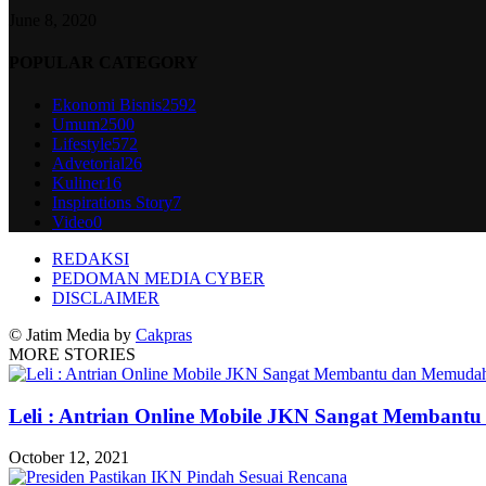
June 8, 2020
POPULAR CATEGORY
Ekonomi Bisnis
2592
Umum
2500
Lifestyle
572
Advetorial
26
Kuliner
16
Inspirations Story
7
Video
0
REDAKSI
PEDOMAN MEDIA CYBER
DISCLAIMER
© Jatim Media by
Cakpras
MORE STORIES
Leli : Antrian Online Mobile JKN Sangat Memban
October 12, 2021