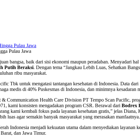
ngga Pulau Jawa
juan bangsa, baik dari sisi ekonomi maupun peradaban. Menyadari hal 
 Putih Beraksi
. Dengan tema “Jangkau Lebih Luas, Sehatkan Bangsa,”
uluhan ribu masyarakat.
ific Tbk untuk mengatasi tantangan kesehatan di Indonesia. Data da
 tenaga medis di 40% Puskesmas di Indonesia, dan minimnya kesadaran 
t & Communication Health Care Division PT Tempo Scan Pacific, prog
 1971, kami konsisten mengadakan program CSR. Berawal dari
Bodrex 
rang kami kembali fokus pada layanan kesehatan gratis,” jelas Diana,
bih luas agar semakin banyak masyarakat yang merasakan manfaatnya
erah Indonesia menjadi kekuatan utama dalam menyediakan layanan kes
Barat, dan Jawa Timur.