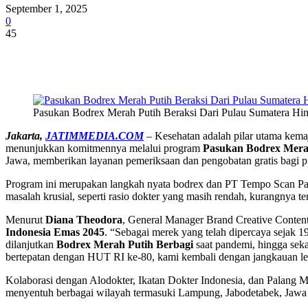
September 1, 2025
0
45
Share
Pasukan Bodrex Merah Putih Beraksi Dari Pulau Sumatera Hi
Jakarta,
JATIMMEDIA.COM
– Kesehatan adalah pilar utama kema
menunjukkan komitmennya melalui program
Pasukan Bodrex Merah
Jawa, memberikan layanan pemeriksaan dan pengobatan gratis bagi p
Program ini merupakan langkah nyata bodrex dan PT Tempo Scan Pac
masalah krusial, seperti rasio dokter yang masih rendah, kurangnya
Menurut
Diana Theodora
, General Manager Brand Creative Conten
Indonesia Emas 2045
. “Sebagai merek yang telah dipercaya sejak
dilanjutkan
Bodrex Merah Putih Berbagi
saat pandemi, hingga seka
bertepatan dengan HUT RI ke-80, kami kembali dengan jangkauan le
Kolaborasi dengan Alodokter, Ikatan Dokter Indonesia, dan Palang M
menyentuh berbagai wilayah termasuki Lampung, Jabodetabek, Jawa 