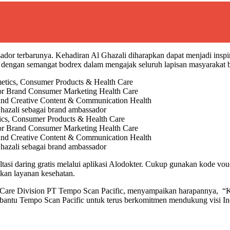
dor terbarunya. Kehadiran Al Ghazali diharapkan dapat menjadi inspira
an dengan semangat bodrex dalam mengajak seluruh lapisan masyarakat b
ics, Consumer Products & Health Care
or Brand Consumer Marketing Health Care
and Creative Content & Communication Health
hazali sebagai brand ambassador
tasi daring gratis melalui aplikasi Alodokter. Cukup gunakan kode 
tkan layanan kesehatan.
Care Division PT Tempo Scan Pacific, menyampaikan harapannya, “Kam
embantu Tempo Scan Pacific untuk terus berkomitmen mendukung visi I