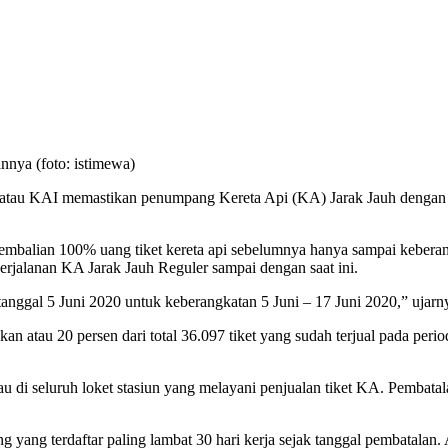
nya (foto: istimewa)
 atau KAI memastikan penumpang Kereta Api (KA) Jarak Jauh dengan 
gembalian 100% uang tiket kereta api sebelumnya hanya sampai kebe
erjalanan KA Jarak Jauh Reguler sampai dengan saat ini.
nggal 5 Juni 2020 untuk keberangkatan 5 Juni – 17 Juni 2020,” ujarny
lkan atau 20 persen dari total 36.097 tiket yang sudah terjual pada per
u di seluruh loket stasiun yang melayani penjualan tiket KA. Pembat
yang terdaftar paling lambat 30 hari kerja sejak tanggal pembatalan. 