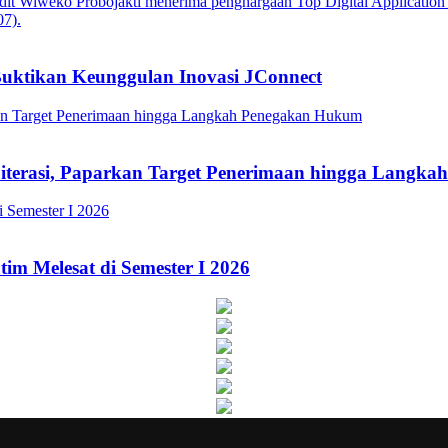
Buktikan Keunggulan Inovasi JConnect
Literasi, Paparkan Target Penerimaan hingga Lang
im Melesat di Semester I 2026