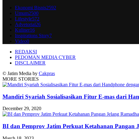
Ekonomi Bisnis
2592
Umum
2500
Lifestyle
572
Advetorial
26
Kuliner
16
Inspirations Story
7
Video
0
REDAKSI
PEDOMAN MEDIA CYBER
DISCLAIMER
© Jatim Media by
Cakpras
MORE STORIES
Mandiri Syariah Sosialisasikan Fitur E-mas dari H
December 29, 2020
BI dan Pemprov Jatim Perkuat Ketahanan Pangan 
March 18, 2023