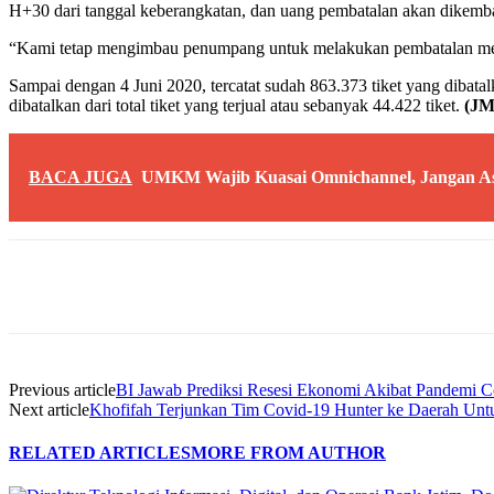
H+30 dari tanggal keberangkatan, dan uang pembatalan akan dikembal
“Kami tetap mengimbau penumpang untuk melakukan pembatalan melalu
Sampai dengan 4 Juni 2020, tercatat sudah 863.373 tiket yang dibat
dibatalkan dari total tiket yang terjual atau sebanyak 44.422 tiket.
(JM
BACA JUGA
UMKM Wajib Kuasai Omnichannel, Jangan Asa
Share
Previous article
BI Jawab Prediksi Resesi Ekonomi Akibat Pandemi C
Next article
Khofifah Terjunkan Tim Covid-19 Hunter ke Daerah Unt
RELATED ARTICLES
MORE FROM AUTHOR