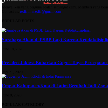
Menyajikan yang berguna adalah semangat kami. Memberi yang berma
Contact us:
redjatimmedia@gmail.com
POPULAR POSTS
Surabaya Akan di PSBB Lagi Karena Ketidakdisipl
June 18, 2020
Presiden Jokowi Bubarkan Gugus Tugas Percepatan
July 21, 2020
Empat Kabupaten/Kota di Jatim Berubah Jadi Zon
June 8, 2020
POPULAR CATEGORY