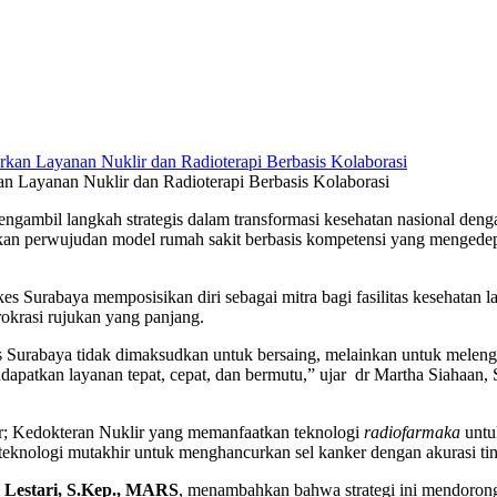
 Layanan Nuklir dan Radioterapi Berbasis Kolaborasi
gambil langkah strategis dalam transformasi kesehatan nasional den
inkan perwujudan model rumah sakit berbasis kompetensi yang mengedepa
kes Surabaya memposisikan diri sebagai mitra bagi fasilitas kesehatan 
okrasi rujukan yang panjang.
urabaya tidak dimaksudkan untuk bersaing, melainkan untuk melengka
mendapatkan layanan tepat, cepat, dan bermutu,” ujar dr Martha Si
er; Kedokteran Nuklir yang memanfaatkan teknologi
radiofarmaka
untuk
teknologi mutakhir untuk menghancurkan sel kanker dengan akurasi tin
 Lestari, S.Kep., MARS
, menambahkan bahwa strategi ini mendorong