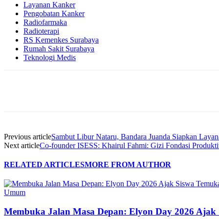
Layanan Kanker
Pengobatan Kanker
Radiofarmaka
Radioterapi
RS Kemenkes Surabaya
Rumah Sakit Surabaya
Teknologi Medis
Share
Previous article
Sambut Libur Nataru, Bandara Juanda Siapkan Laya
Next article
Co-founder ISESS: Khairul Fahmi: Gizi Fondasi Produktivi
RELATED ARTICLES
MORE FROM AUTHOR
Umum
Membuka Jalan Masa Depan: Elyon Day 2026 Ajak 