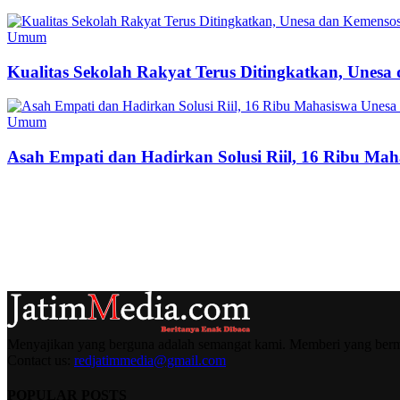
Umum
Kualitas Sekolah Rakyat Terus Ditingkatkan, Unes
Umum
Asah Empati dan Hadirkan Solusi Riil, 16 Ribu Mah
Menyajikan yang berguna adalah semangat kami. Memberi yang berma
Contact us:
redjatimmedia@gmail.com
POPULAR POSTS