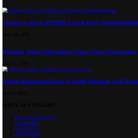
Surabaya Akan di PSBB Lagi Karena Ketidakdisipl
June 18, 2020
Presiden Jokowi Bubarkan Gugus Tugas Percepatan
July 21, 2020
Empat Kabupaten/Kota di Jatim Berubah Jadi Zon
June 8, 2020
POPULAR CATEGORY
Ekonomi Bisnis
2592
Umum
2500
Lifestyle
572
Advetorial
26