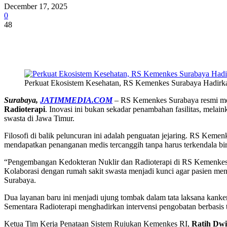
December 17, 2025
0
48
Share
Perkuat Ekosistem Kesehatan, RS Kemenkes Surabaya Hadirkan
Surabaya,
JATIMMEDIA.COM
– RS Kemenkes Surabaya resmi men
Radioterapi
. Inovasi ini bukan sekadar penambahan fasilitas, mela
swasta di Jawa Timur.
Filosofi di balik peluncuran ini adalah penguatan jejaring. RS Kemen
mendapatkan penanganan medis tercanggih tanpa harus terkendala bir
“Pengembangan Kedokteran Nuklir dan Radioterapi di RS Kemenkes S
Kolaborasi dengan rumah sakit swasta menjadi kunci agar pasien 
Surabaya.
Dua layanan baru ini menjadi ujung tombak dalam tata laksana kank
Sementara Radioterapi menghadirkan intervensi pengobatan berbasis 
Ketua Tim Kerja Penataan Sistem Rujukan Kemenkes RI,
Ratih Dwi