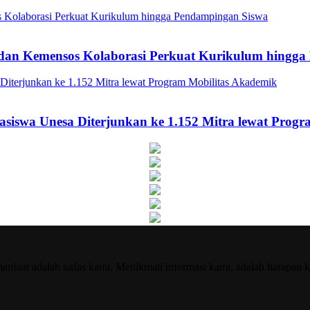
a dan Kemensos Kolaborasi Perkuat Kurikulum hingg
asiswa Unesa Diterjunkan ke 1.152 Mitra lewat Prog
nfaat adalah nafas kami. Menikmati informasi kami, adalah harapan k