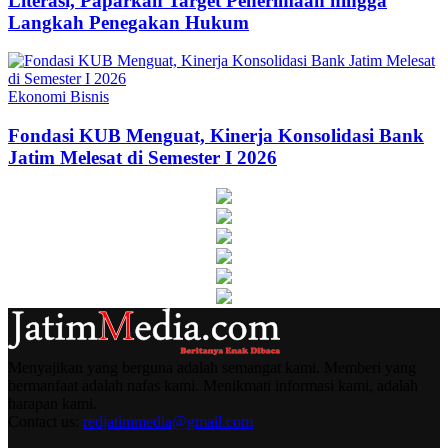
Literasi, Paparkan Target Penerimaan hingga
Langkah Penegakan Hukum
Ekonomi Bisnis
Fondasi KUB Menguat, Kinerja Konsolidasi Bank
Jatim Melesat di Semester I 2026
Menyajikan yang berguna adalah semangat kami. Memberi yang
bermanfaat adalah nafas kami. Menikmati informasi kami, adalah
harapan kami.
Contact us:
redjatimmedia@gmail.com