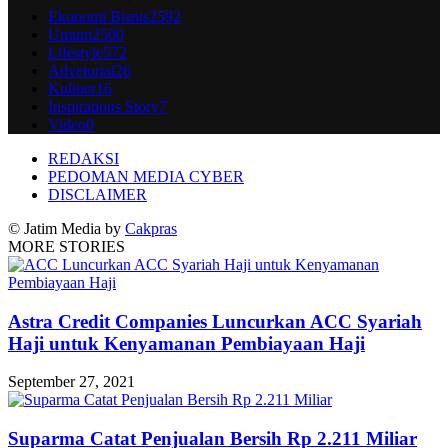
Ekonomi Bisnis
2592
Umum
2500
Lifestyle
572
Advetorial
26
Kuliner
16
Inspirations Story
7
Video
0
REDAKSI
PEDOMAN MEDIA CYBER
DISCLAIMER
© Jatim Media by
Cakpras
MORE STORIES
Astra Credit Companies Luncurkan ACC Syariah
Haji untuk Kenyamanan Pembiayaan Haji
September 27, 2021
Suparma Catat Penjualan Bersih Rp 2.211 Miliar