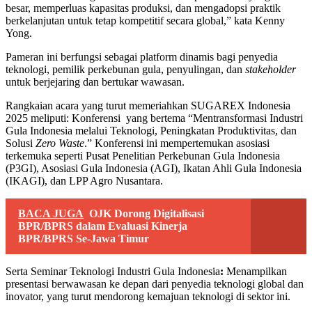
besar, memperluas kapasitas produksi, dan mengadopsi praktik
berkelanjutan untuk tetap kompetitif secara global,” kata Kenny
Yong.
Pameran ini berfungsi sebagai platform dinamis bagi penyedia
teknologi, pemilik perkebunan gula, penyulingan, dan
stakeholder
untuk berjejaring dan bertukar wawasan.
Rangkaian acara yang turut memeriahkan SUGAREX Indonesia
2025 meliputi: Konferensi yang bertema “Mentransformasi Industri
Gula Indonesia melalui Teknologi, Peningkatan Produktivitas, dan
Solusi
Zero Waste
.” Konferensi ini mempertemukan asosiasi
terkemuka seperti Pusat Penelitian Perkebunan Gula Indonesia
(P3GI), Asosiasi Gula Indonesia (AGI), Ikatan Ahli Gula Indonesia
(IKAGI), dan LPP Agro Nusantara.
BACA JUGA
OJK Dorong Digitalisasi
BPR/BPRS dalam Evaluasi Kinerja
BPR/BPRS Se-Jawa Timur
Serta Seminar Teknologi Industri Gula Indonesia
:
Menampilkan
presentasi berwawasan ke depan dari penyedia teknologi global dan
inovator, yang turut mendorong kemajuan teknologi di sektor ini.