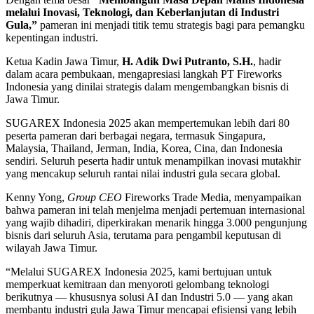
melalui Inovasi, Teknologi, dan Keberlanjutan di Industri
Gula,”
pameran ini menjadi titik temu strategis bagi para pemangku
kepentingan industri.
Ketua Kadin Jawa Timur,
H. Adik Dwi Putranto, S.H.
, hadir
dalam acara pembukaan, mengapresiasi langkah PT Fireworks
Indonesia yang dinilai strategis dalam mengembangkan bisnis di
Jawa Timur.
SUGAREX Indonesia 2025 akan mempertemukan lebih dari 80
peserta pameran dari berbagai negara, termasuk Singapura,
Malaysia, Thailand, Jerman, India, Korea, Cina, dan Indonesia
sendiri. Seluruh peserta hadir untuk menampilkan inovasi mutakhir
yang mencakup seluruh rantai nilai industri gula secara global.
Kenny Yong,
Group CEO
Fireworks Trade Media, menyampaikan
bahwa pameran ini telah menjelma menjadi pertemuan internasional
yang wajib dihadiri, diperkirakan menarik hingga 3.000 pengunjung
bisnis dari seluruh Asia, terutama para pengambil keputusan di
wilayah Jawa Timur.
“Melalui SUGAREX Indonesia 2025, kami bertujuan untuk
memperkuat kemitraan dan menyoroti gelombang teknologi
berikutnya — khususnya solusi AI dan Industri 5.0 — yang akan
membantu industri gula Jawa Timur mencapai efisiensi yang lebih