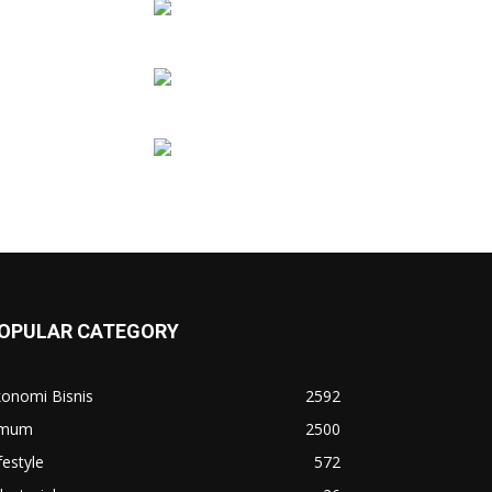
OPULAR CATEGORY
konomi Bisnis
2592
mum
2500
festyle
572