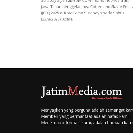
Surabaya, JATIMMEDIA.COM – Bank Indonesia (BI)
Jawa Timur menggelar Java Coffee and Flavor Festi
(JCFF) 2025 di Kota Lama Surabaya pada Sabtu
(23/8/2025). Acara...
Menyajikan yang berguna adalah semangat kam
Memberi yang bermanfaat adalah nafas kami.
Menikmati informasi kami, adalah harapan kami