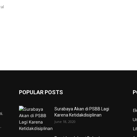
val
POPULAR POSTS
P
Surabaya Akan di PSBB Lagi
E
i.
Karena Ketidakdisiplinan
U
June 18, 2020
.
Li