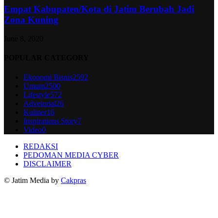
Empat Kabupaten/Kota di Jatim Berubah Jadi
Zona Kuning
June 8, 2020
POPULAR CATEGORY
Ekonomi Bisnis
2592
Umum
2500
Lifestyle
572
Advetorial
26
Kuliner
16
Inspirations Story
7
Video
0
REDAKSI
PEDOMAN MEDIA CYBER
DISCLAIMER
© Jatim Media by
Cakpras