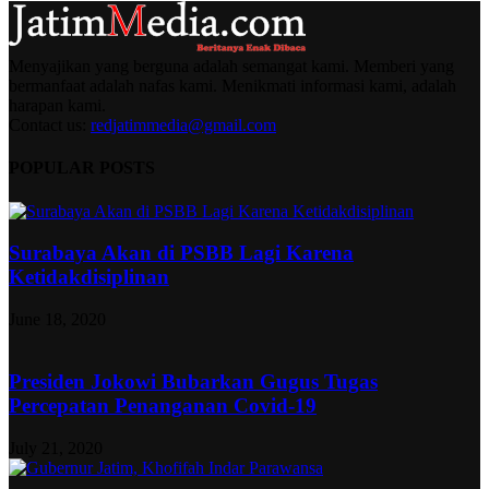
Menyajikan yang berguna adalah semangat kami. Memberi yang
bermanfaat adalah nafas kami. Menikmati informasi kami, adalah
harapan kami.
Contact us:
redjatimmedia@gmail.com
POPULAR POSTS
Surabaya Akan di PSBB Lagi Karena
Ketidakdisiplinan
June 18, 2020
Presiden Jokowi Bubarkan Gugus Tugas
Percepatan Penanganan Covid-19
July 21, 2020