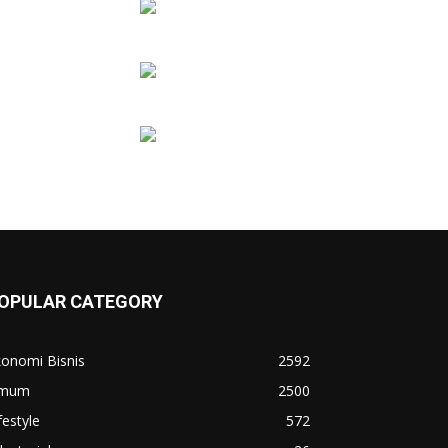
OPULAR CATEGORY
konomi Bisnis
2592
mum
2500
festyle
572