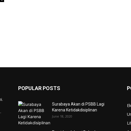
POPULAR POSTS
P
i.
Surabaya Akan di PSBB Lagi
E
Karena Ketidakdisiplinan
.
U
June 18, 2020
Li