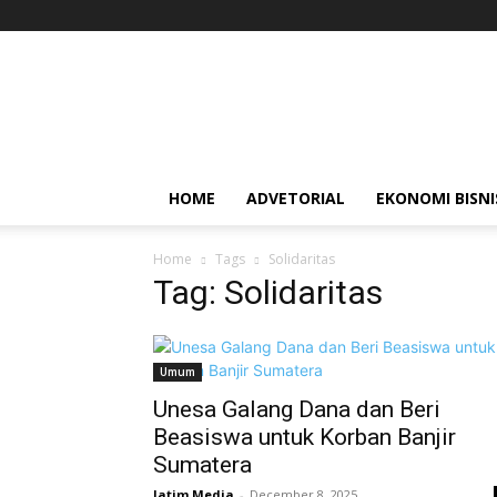
Jatim
Media
HOME
ADVETORIAL
EKONOMI BISNI
Home
Tags
Solidaritas
Tag: Solidaritas
Umum
Unesa Galang Dana dan Beri
Beasiswa untuk Korban Banjir
Sumatera
Jatim Media
-
December 8, 2025