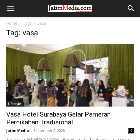
Home
Tags
Vasa
Tag: vasa
Lifestyle
Vasa Hotel Surabaya Gelar Pameran
Pernikahan Tradisional
Jatim Media
-
September 2, 2025
0
Surabaya, JATIMMEDIA.COM – Pernikahan adalah perayaan cinta