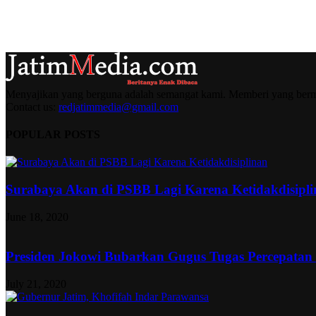
Menyajikan yang berguna adalah semangat kami. Memberi yang berma
Contact us:
redjatimmedia@gmail.com
POPULAR POSTS
Surabaya Akan di PSBB Lagi Karena Ketidakdisipl
June 18, 2020
Presiden Jokowi Bubarkan Gugus Tugas Percepatan
July 21, 2020