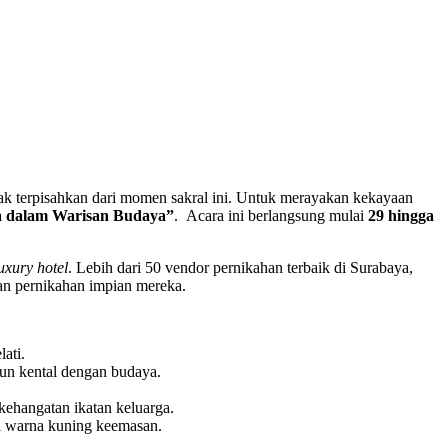
 tak terpisahkan dari momen sakral ini. Untuk merayakan kekayaan
ta dalam Warisan Budaya”
. Acara ini berlangsung mulai
29 hingga
luxury hotel
. Lebih dari 50 vendor pernikahan terbaik di Surabaya,
kan pernikahan impian mereka.
ati.
un kental dengan budaya.
ehangatan ikatan keluarga.
i warna kuning keemasan.