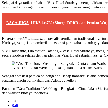
Sebagai daya tarik tambahan, Vasa Hotel Surabaya menghadirkan area
Jawa dan Bali dengan menampilkan anyaman jamur yang ditata mode
BACA JUGA
HJKS ke-732: Sinergi DPRD dan Pemkot Wuj
Beberapa
wedding organizer
spesialis pernikahan tradisional juga t
Nurbaya, yang siap memberikan inspirasi pernikahan penuh gaya dan 
Vivi Christianto, Director of Catering – Vasa Hotel Surabaya, meng
secara modern selaras dengan identitas Vasa Hotel sebagai
lifestyle lu
“Vasa Traditional Wedding – Rangkaian Cinta dalam Warisan
Sebagai apresiasi para calon pengantin, setiap transaksi selama pa
sepasang cincin pernikahan dari Adelle Jewellery.
Pameran “Vasa Traditional Wedding – Rangkaian Cinta dalam Warisa
dan warisan budaya Indonesia
TAGS
Bali