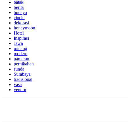
batak
berita
budaya
cincin
dekorasi
honeymoon
Hotel
Inspirasi
Jawa
minang
modern
pameran
pernikahan
sunda
Surabaya
tradisional
vasa
vendor
Share