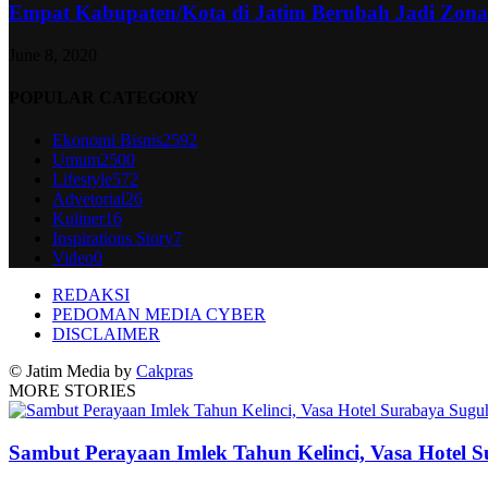
Empat Kabupaten/Kota di Jatim Berubah Jadi Zon
June 8, 2020
POPULAR CATEGORY
Ekonomi Bisnis
2592
Umum
2500
Lifestyle
572
Advetorial
26
Kuliner
16
Inspirations Story
7
Video
0
REDAKSI
PEDOMAN MEDIA CYBER
DISCLAIMER
© Jatim Media by
Cakpras
MORE STORIES
Sambut Perayaan Imlek Tahun Kelinci, Vasa Hotel 