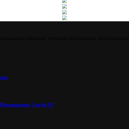
nfaat adalah nafas kami. Menikmati informasi kami, adalah harapan k
inan
 Penanganan Covid-19