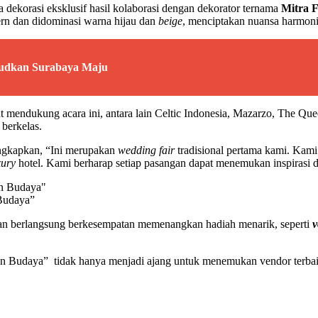
 dekorasi eksklusif hasil kolaborasi dengan dekorator ternama
Mitra 
rn dan didominasi warna hijau dan
beige
, menciptakan nuansa harmoni
udkan Surabaya Maju
urut mendukung acara ini, antara lain Celtic Indonesia, Mazarzo, The 
berkelas.
ungkapkan, “Ini merupakan
wedding fair
tradisional pertama kami. Kam
xury
hotel. Kami berharap setiap pasangan dapat menemukan inspirasi
 Budaya”
meran berlangsung berkesempatan memenangkan hadiah menarik, seperti
v
n Budaya” tidak hanya menjadi ajang untuk menemukan vendor terbaik