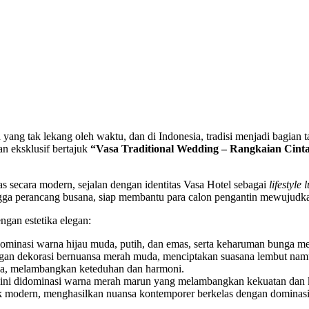
 yang tak lekang oleh waktu, dan di Indonesia, tradisi menjadi bagian
n eksklusif bertajuk
“Vasa Traditional Wedding – Rangkaian Cin
s secara modern, sejalan dengan identitas Vasa Hotel sebagai
lifestyle 
hingga perancang busana, siap membantu para calon pengantin mewujud
ngan estetika elegan:
minasi warna hijau muda, putih, dan emas, serta keharuman bunga mel
ngan dekorasi bernuansa merah muda, menciptakan suasana lembut nam
da, melambangkan keteduhan dan harmoni.
a ini didominasi warna merah marun yang melambangkan kekuatan dan k
 modern, menghasilkan nuansa kontemporer berkelas dengan dominas