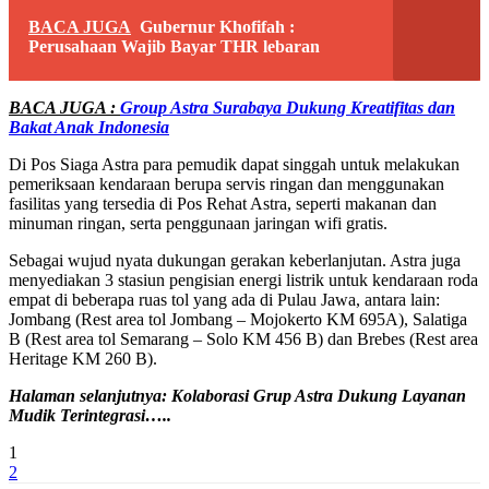
BACA JUGA
Gubernur Khofifah :
Perusahaan Wajib Bayar THR lebaran
BACA JUGA :
Group Astra Surabaya Dukung Kreatifitas dan
Bakat Anak Indonesia
Di Pos Siaga Astra para pemudik dapat singgah untuk melakukan
pemeriksaan kendaraan berupa servis ringan dan menggunakan
fasilitas yang tersedia di Pos Rehat Astra, seperti makanan dan
minuman ringan, serta penggunaan jaringan wifi gratis.
Sebagai wujud nyata dukungan gerakan keberlanjutan. Astra juga
menyediakan 3 stasiun pengisian energi listrik untuk kendaraan roda
empat di beberapa ruas tol yang ada di Pulau Jawa, antara lain:
Jombang (Rest area tol Jombang – Mojokerto KM 695A), Salatiga
B (Rest area tol Semarang – Solo KM 456 B) dan Brebes (Rest area
Heritage KM 260 B).
Halaman selanjutnya: Kolaborasi Grup Astra Dukung Layanan
Mudik Terintegrasi…..
1
2