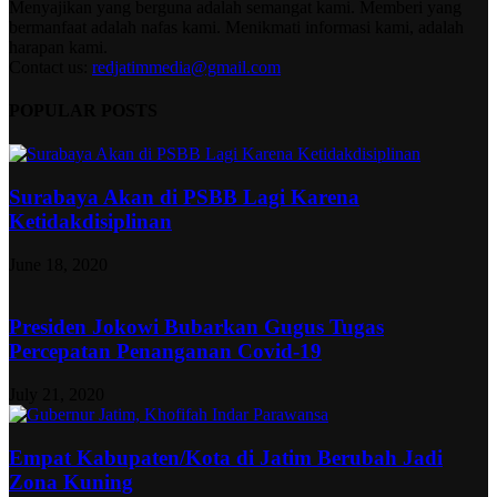
Menyajikan yang berguna adalah semangat kami. Memberi yang
bermanfaat adalah nafas kami. Menikmati informasi kami, adalah
harapan kami.
Contact us:
redjatimmedia@gmail.com
POPULAR POSTS
Surabaya Akan di PSBB Lagi Karena
Ketidakdisiplinan
June 18, 2020
Presiden Jokowi Bubarkan Gugus Tugas
Percepatan Penanganan Covid-19
July 21, 2020
Empat Kabupaten/Kota di Jatim Berubah Jadi
Zona Kuning