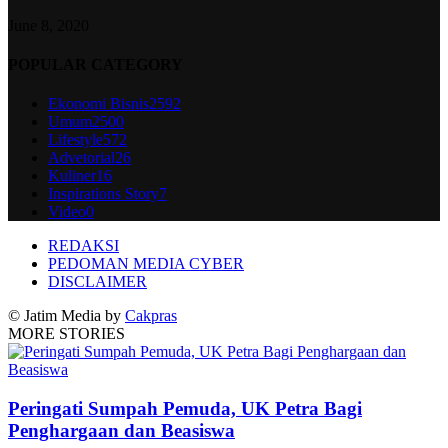
June 8, 2020
POPULAR CATEGORY
Ekonomi Bisnis
2592
Umum
2500
Lifestyle
572
Advetorial
26
Kuliner
16
Inspirations Story
7
Video
0
REDAKSI
PEDOMAN MEDIA CYBER
DISCLAIMER
© Jatim Media by
Cakpras
MORE STORIES
Peringati Sumpah Pemuda, UK Petra Bagi
Penghargaan dan Beasiswa