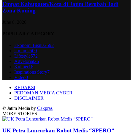
Empat Kabupaten/Kota di Jatim Berubah Jadi
Zona Kuning
June 8, 2020
POPULAR CATEGORY
Ekonomi Bisnis
2592
Umum
2500
Lifestyle
572
Advetorial
26
Kuliner
16
Inspirations Story
7
Video
0
REDAKSI
PEDOMAN MEDIA CYBER
DISCLAIMER
© Jatim Media by
Cakpras
MORE STORIES
UK Petra Luncurkan Robot Medis “SPERO”