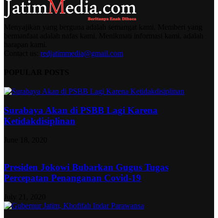
Menyajikan yang berguna adalah semangat kami. Memberi yang
bermanfaat adalah nafas kami. Menikmati informasi kami, adalah
harapan kami.
Contact us:
redjatimmedia@gmail.com
POPULAR POSTS
Surabaya Akan di PSBB Lagi Karena
Ketidakdisiplinan
June 18, 2020
Presiden Jokowi Bubarkan Gugus Tugas
Percepatan Penanganan Covid-19
July 21, 2020