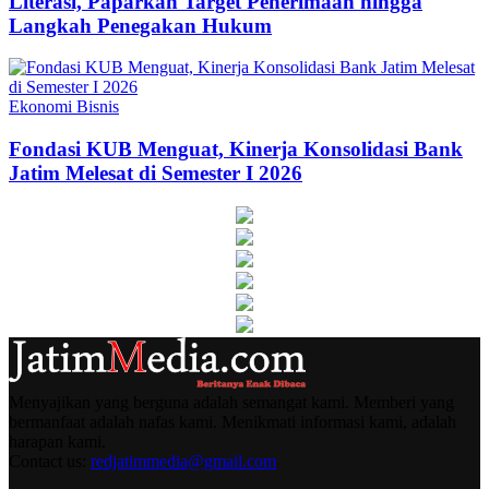
Literasi, Paparkan Target Penerimaan hingga
Langkah Penegakan Hukum
Ekonomi Bisnis
Fondasi KUB Menguat, Kinerja Konsolidasi Bank
Jatim Melesat di Semester I 2026
Menyajikan yang berguna adalah semangat kami. Memberi yang
bermanfaat adalah nafas kami. Menikmati informasi kami, adalah
harapan kami.
Contact us:
redjatimmedia@gmail.com