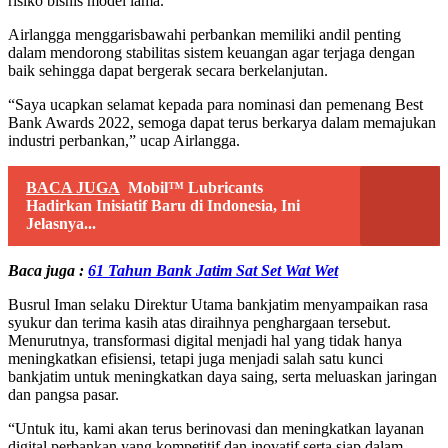
risiko bisnis model lama.
Airlangga menggarisbawahi perbankan memiliki andil penting
dalam mendorong stabilitas sistem keuangan agar terjaga dengan
baik sehingga dapat bergerak secara berkelanjutan.
“Saya ucapkan selamat kepada para nominasi dan pemenang Best
Bank Awards 2022, semoga dapat terus berkarya dalam memajukan
industri perbankan,” ucap Airlangga.
BACA JUGA
Mobil™ Lubricants
Hadirkan Inisiatif Baru di Indonesia, Ini
Jelasnya...
Baca juga :
61 Tahun Bank Jatim Sat Set Wat Wet
Busrul Iman selaku Direktur Utama bankjatim menyampaikan rasa
syukur dan terima kasih atas diraihnya penghargaan tersebut.
Menurutnya, transformasi digital menjadi hal yang tidak hanya
meningkatkan efisiensi, tetapi juga menjadi salah satu kunci
bankjatim untuk meningkatkan daya saing, serta meluaskan jaringan
dan pangsa pasar.
“Untuk itu, kami akan terus berinovasi dan meningkatkan layanan
digital perbankan yang kompetitif dan inovatif serta siap dalam