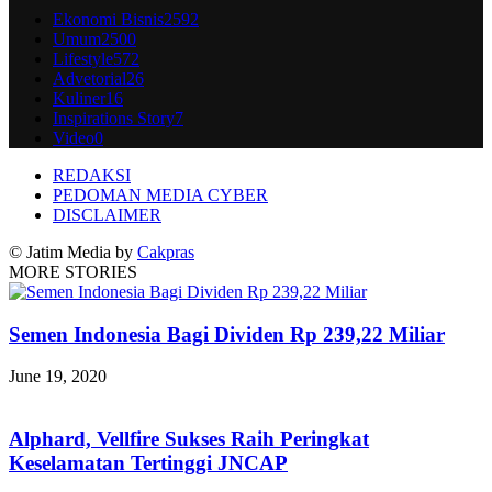
Ekonomi Bisnis
2592
Umum
2500
Lifestyle
572
Advetorial
26
Kuliner
16
Inspirations Story
7
Video
0
REDAKSI
PEDOMAN MEDIA CYBER
DISCLAIMER
© Jatim Media by
Cakpras
MORE STORIES
Semen Indonesia Bagi Dividen Rp 239,22 Miliar
June 19, 2020
Alphard, Vellfire Sukses Raih Peringkat
Keselamatan Tertinggi JNCAP