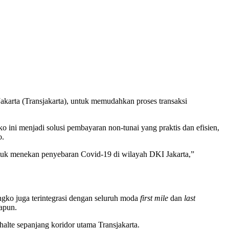
karta (Transjakarta), untuk memudahkan proses transaksi
o ini menjadi solusi pembayaran non-tunai yang praktis dan efisien,
o.
tuk menekan penyebaran Covid-19 di wilayah DKI Jakarta,”
ngko juga terintegrasi dengan seluruh moda
first mile
dan
last
apun.
-halte sepanjang koridor utama Transjakarta.