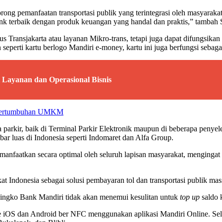
ong pemanfaatan transportasi publik yang terintegrasi oleh masyarak
ank terbaik dengan produk keuangan yang handal dan praktis,” tambah 
 Transjakarta atau layanan Mikro-trans, tetapi juga dapat difungsikan
seperti kartu berlogo Mandiri e-money, kartu ini juga berfungsi sebaga
 Layanan dan Operasional Bisnis
g Pertumbuhan UMKM
parkir, baik di Terminal Parkir Elektronik maupun di beberapa penye
bar luas di Indonesia seperti Indomaret dan Alfa Group.
manfaatkan secara optimal oleh seluruh lapisan masyarakat, mengingat
t Indonesia sebagai solusi pembayaran tol dan transportasi publik mas
ngko Bank Mandiri tidak akan menemui kesulitan untuk
top up
saldo k
e iOS dan Android ber NFC menggunakan aplikasi Mandiri Online. Sela