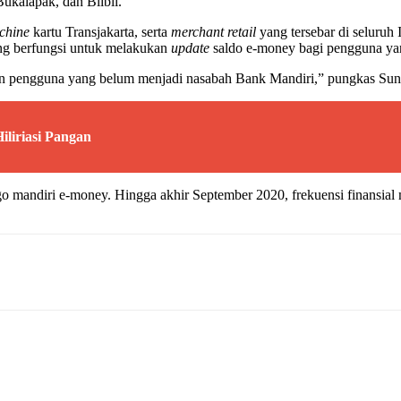
ukalapak, dan Blibli.
chine
kartu Transjakarta, serta
merchant retail
yang tersebar di seluru
ang berfungsi untuk melakukan
update
saldo e-money bagi pengguna yan
pun pengguna yang belum menjadi nasabah Bank Mandiri,” pungkas Sun
liriasi Pangan
logo mandiri e-money. Hingga akhir September 2020, frekuensi finansial 