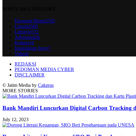
POPULAR CATEGORY
Ekonomi Bisnis
2592
Umum
2500
Lifestyle
572
Advetorial
26
Kuliner
16
Inspirations Story
7
Video
0
REDAKSI
PEDOMAN MEDIA CYBER
DISCLAIMER
© Jatim Media by
Cakpras
MORE STORIES
Bank Mandiri Luncurkan Digital Carbon Tracking da
July 12, 2023