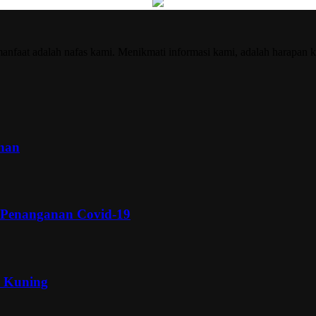
nfaat adalah nafas kami. Menikmati informasi kami, adalah harapan k
inan
 Penanganan Covid-19
a Kuning