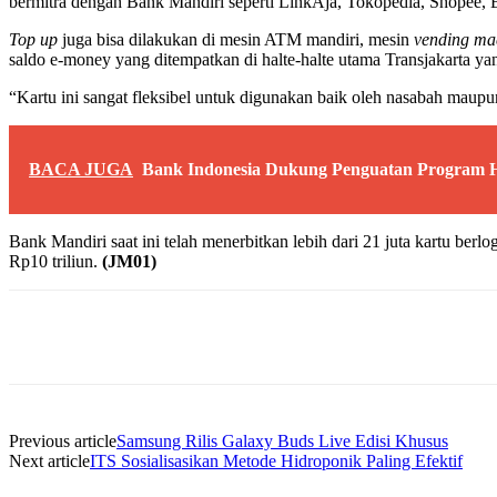
bermitra dengan Bank Mandiri seperti LinkAja, Tokopedia, Shopee, B
Top up
juga bisa dilakukan di mesin ATM mandiri, mesin
vending ma
saldo e-money yang ditempatkan di halte-halte utama Transjakarta y
“Kartu ini sangat fleksibel untuk digunakan baik oleh nasabah mau
BACA JUGA
Bank Indonesia Dukung Penguatan Program Hi
Bank Mandiri saat ini telah menerbitkan lebih dari 21 juta kartu ber
Rp10 triliun.
(JM01)
Share
Previous article
Samsung Rilis Galaxy Buds Live Edisi Khusus
Next article
ITS Sosialisasikan Metode Hidroponik Paling Efektif