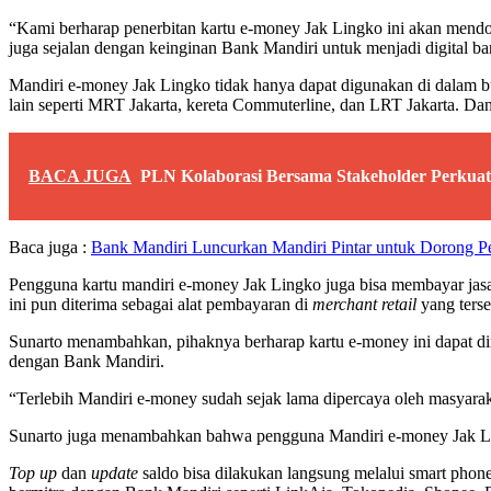
“Kami berharap penerbitan kartu e-money Jak Lingko ini akan mendor
juga sejalan dengan keinginan Bank Mandiri untuk menjadi digital b
Mandiri e-money Jak Lingko tidak hanya dapat digunakan di dalam bus
lain seperti MRT Jakarta, kereta Commuterline, dan LRT Jakarta. Dan 
BACA JUGA
PLN Kolaborasi Bersama Stakeholder Perkuat
Baca juga :
Bank Mandiri Luncurkan Mandiri Pintar untuk Doron
Pengguna kartu mandiri e-money Jak Lingko juga bisa membayar jasa 
ini pun diterima sebagai alat pembayaran di
merchant retail
yang terse
Sunarto menambahkan, pihaknya berharap kartu e-money ini dapat di
dengan Bank Mandiri.
“Terlebih Mandiri e-money sudah sejak lama dipercaya oleh masyaraka
Sunarto juga menambahkan bahwa pengguna Mandiri e-money Jak Li
Top up
dan
update
saldo bisa dilakukan langsung melalui smart phon