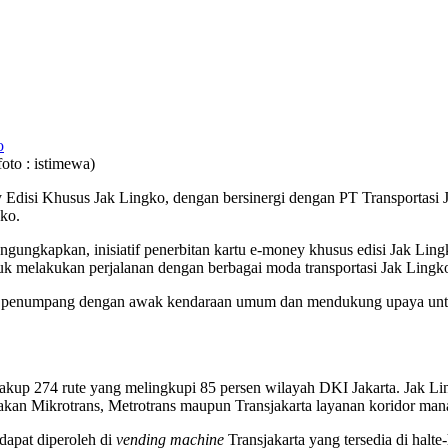
to : istimewa)
isi Khusus Jak Lingko, dengan bersinergi dengan PT Transportasi Ja
ko.
ngungkapkan, inisiatif penerbitan kartu e-money khusus edisi Jak Lingk
k melakukan perjalanan dengan berbagai moda transportasi Jak Lingk
ntara penumpang dengan awak kendaraan umum dan mendukung upaya un
cakup 274 rute yang melingkupi 85 persen wilayah DKI Jakarta. Jak Li
kan Mikrotrans, Metrotrans maupun Transjakarta layanan koridor man
dapat diperoleh di
vending machine
Transjakarta yang tersedia di halte