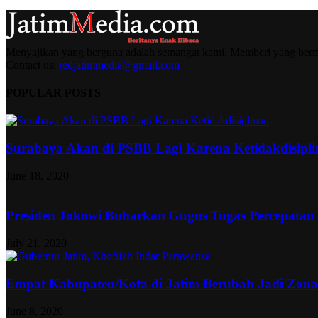
Menyajikan yang berguna adalah semangat kami. Memberi yang berma
Contact us:
redjatimmedia@gmail.com
POPULAR POSTS
Surabaya Akan di PSBB Lagi Karena Ketidakdisipl
June 18, 2020
Presiden Jokowi Bubarkan Gugus Tugas Percepatan
July 21, 2020
Empat Kabupaten/Kota di Jatim Berubah Jadi Zon
June 8, 2020