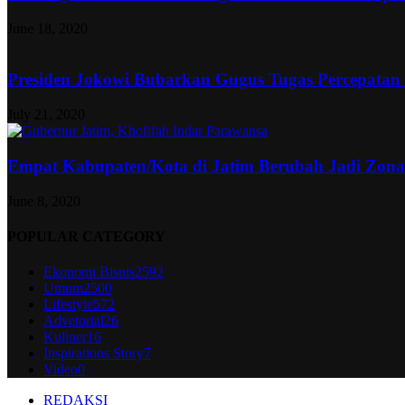
June 18, 2020
Presiden Jokowi Bubarkan Gugus Tugas Percepatan
July 21, 2020
Empat Kabupaten/Kota di Jatim Berubah Jadi Zon
June 8, 2020
POPULAR CATEGORY
Ekonomi Bisnis
2592
Umum
2500
Lifestyle
572
Advetorial
26
Kuliner
16
Inspirations Story
7
Video
0
REDAKSI