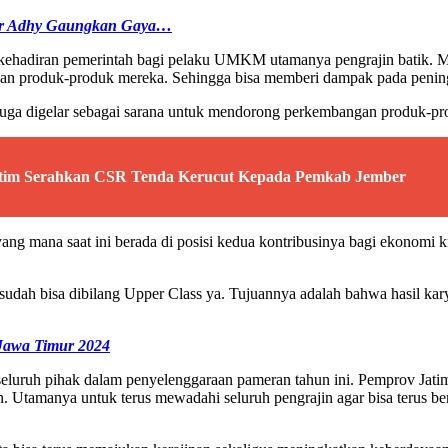
nur Adhy Gaungkan Gaya…
 kehadiran pemerintah bagi pelaku UMKM utamanya pengrajin batik. M
kan produk-produk mereka. Sehingga bisa memberi dampak pada pening
juga digelar sebagai sarana untuk mendorong perkembangan produk-pr
tim Serahkan CSR Tenda Kerucut Kepada Pemkab Jember
yang mana saat ini berada di posisi kedua kontribusinya bagi ekonomi
sudah bisa dibilang Upper Class ya. Tujuannya adalah bahwa hasil kar
 Jawa Timur 2024
s seluruh pihak dalam penyelenggaraan pameran tahun ini. Pemprov Jat
 Utamanya untuk terus mewadahi seluruh pengrajin agar bisa terus be