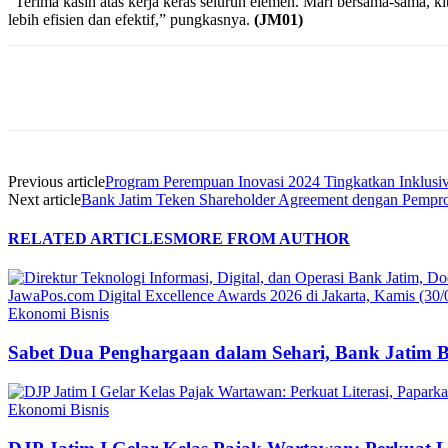
“Terima kasih atas kerja keras seluruh elemen. Mari bersama-sama, k
lebih efisien dan efektif,” pungkasnya.
(JM01)
Share
Previous article
Program Perempuan Inovasi 2024 Tingkatkan Inklusivi
Next article
Bank Jatim Teken Shareholder Agreement dengan Pemp
RELATED ARTICLES
MORE FROM AUTHOR
Ekonomi Bisnis
Sabet Dua Penghargaan dalam Sehari, Bank Jatim 
Ekonomi Bisnis