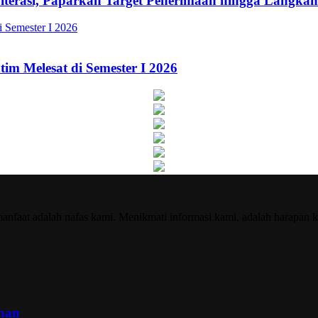
Literasi, Paparkan Target Penerimaan hingga Lang
im Melesat di Semester I 2026
nfaat adalah nafas kami. Menikmati informasi kami, adalah harapan k
inan