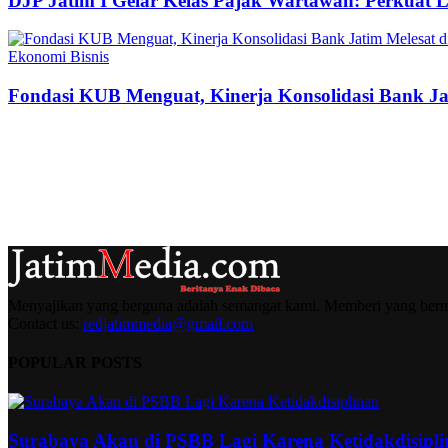
DJP Jatim I Gelar Kelas Pajak Wartawan: Perkuat 
Ekonomi Bisnis
Fondasi KUB Menguat, Kinerja Konsolidasi Bank Jat
Menyajikan yang berguna adalah semangat kami. Memberi yang berma
Contact us:
redjatimmedia@gmail.com
POPULAR POSTS
Surabaya Akan di PSBB Lagi Karena Ketidakdisipl