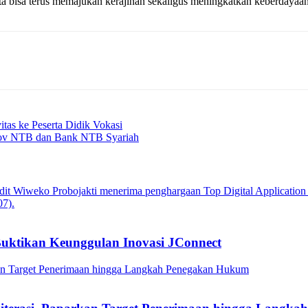
ita bisa terus memajukan kerajinan sekaligus meningkatkan keberdayaan
tas ke Peserta Didik Vokasi
rov NTB dan Bank NTB Syariah
Buktikan Keunggulan Inovasi JConnect