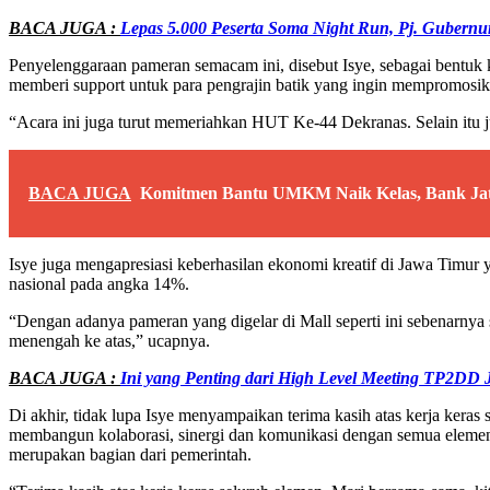
BACA JUGA :
Lepas 5.000 Peserta Soma Night Run, Pj. Guber
Penyelenggaraan pameran semacam ini, disebut Isye, sebagai bentuk
memberi support untuk para pengrajin batik yang ingin mempromosi
“Acara ini juga turut memeriahkan HUT Ke-44 Dekranas. Selain itu 
BACA JUGA
Komitmen Bantu UMKM Naik Kelas, Bank Ja
Isye juga mengapresiasi keberhasilan ekonomi kreatif di Jawa Timur 
nasional pada angka 14%.
“Dengan adanya pameran yang digelar di Mall seperti ini sebenarnya 
menengah ke atas,” ucapnya.
BACA JUGA :
Ini yang Penting dari High Level Meeting TP2DD
Di akhir, tidak lupa Isye menyampaikan terima kasih atas kerja kera
membangun kolaborasi, sinergi dan komunikasi dengan semua elemen.
merupakan bagian dari pemerintah.