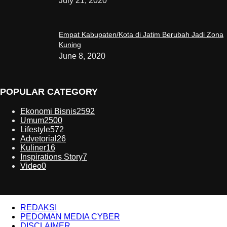
July 21, 2020
Empat Kabupaten/Kota di Jatim Berubah Jadi Zona
Kuning
June 8, 2020
POPULAR CATEGORY
Ekonomi Bisnis
2592
Umum
2500
Lifestyle
572
Advetorial
26
Kuliner
16
Inspirations Story
7
Video
0
REDAKSI
PEDOMAN MEDIA CYBER
DISCLAIMER