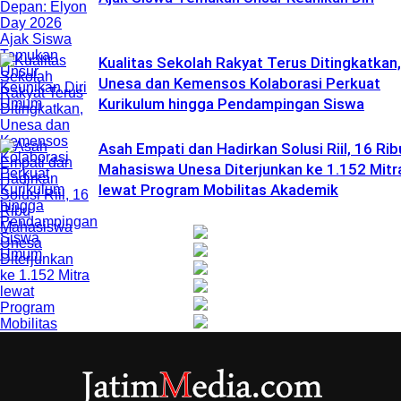
Kualitas Sekolah Rakyat Terus Ditingkatkan,
Unesa dan Kemensos Kolaborasi Perkuat
Kurikulum hingga Pendampingan Siswa
Umum
Asah Empati dan Hadirkan Solusi Riil, 16 Rib
Mahasiswa Unesa Diterjunkan ke 1.152 Mitr
lewat Program Mobilitas Akademik
Umum
Umum