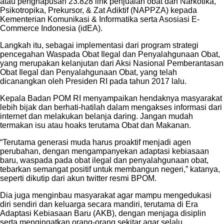
atau penghapusan 23.828 link penjualan obat dan Narkotika,
Psikotropika, Prekursor, & Zat Adiktif (NAPPZA) kepada
Kementerian Komunikasi & Informatika serta Asosiasi E-
Commerce Indonesia (idEA).
Langkah itu, sebagai implementasi dari program strategi
pencegahan Waspada Obat Ilegal dan Penyalahgunaan Obat,
yang merupakan kelanjutan dari Aksi Nasional Pemberantasan
Obat Ilegal dan Penyalahgunaan Obat, yang telah
dicanangkan oleh Presiden RI pada tahun 2017 lalu.
Kepala Badan POM RI menyampaikan hendaknya masyarakat
lebih bijak dan berhati-hatilah dalam mengakses informasi dari
internet dan melakukan belanja daring. Jangan mudah
termakan isu atau hoaks terutama Obat dan Makanan.
“Terutama generasi muda harus proaktif menjadi agen
perubahan, dengan mengampanyekan adaptasi kebiasaan
baru, waspada pada obat ilegal dan penyalahgunaan obat,
tebarkan semangat positif untuk membangun negeri,” katanya,
seperti dikutip dari akun twitter resmi BPOM.
Dia juga menginbau masyarakat agar mampu mengedukasi
diri sendiri dan keluarga secara mandiri, terutama di Era
Adaptasi Kebiasaan Baru (AKB), dengan menjaga disiplin
serta mengingatkan orang-orang sekitar agar selalu