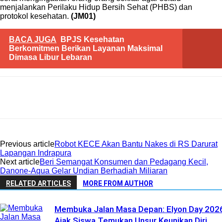
menjalankan Perilaku Hidup Bersih Sehat (PHBS) dan
protokol kesehatan.
(JM01)
BACA JUGA
BPJS Kesehatan
Berkomitmen Berikan Layanan Maksimal
Dimasa Libur Lebaran
Previous article
Robot KECE Akan Bantu Nakes di RS Darurat
Lapangan Indrapura
Next article
Beri Semangat Konsumen dan Pedagang Kecil,
Danone-Aqua Gelar Undian Berhadiah Miliaran
RELATED ARTICLES
MORE FROM AUTHOR
Membuka Jalan Masa Depan: Elyon Day 202
Ajak Siswa Temukan Unsur Keunikan Diri