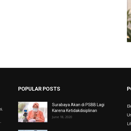
POPULAR POSTS
P
Surabaya Akan di PSBB Lagi
E
i.
Karena Ketidakdisiplinan
U
June 18, 2020
.
Li