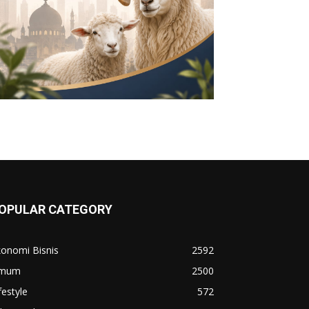
OPULAR CATEGORY
konomi Bisnis
2592
mum
2500
festyle
572