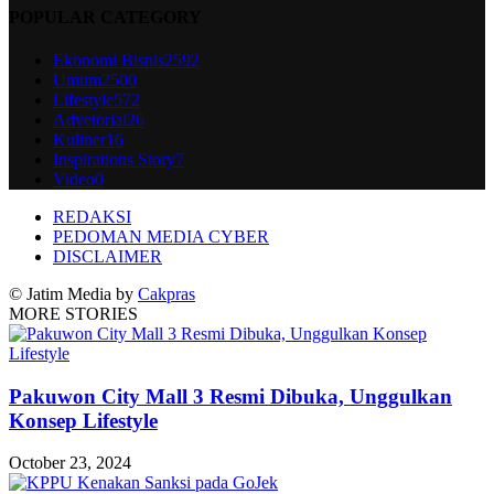
POPULAR CATEGORY
Ekonomi Bisnis
2592
Umum
2500
Lifestyle
572
Advetorial
26
Kuliner
16
Inspirations Story
7
Video
0
REDAKSI
PEDOMAN MEDIA CYBER
DISCLAIMER
© Jatim Media by
Cakpras
MORE STORIES
Pakuwon City Mall 3 Resmi Dibuka, Unggulkan
Konsep Lifestyle
October 23, 2024