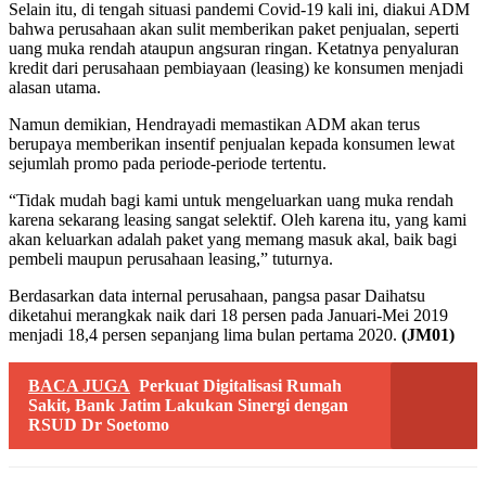
Selain itu, di tengah situasi pandemi Covid-19 kali ini, diakui ADM
bahwa perusahaan akan sulit memberikan paket penjualan, seperti
uang muka rendah ataupun angsuran ringan. Ketatnya penyaluran
kredit dari perusahaan pembiayaan (leasing) ke konsumen menjadi
alasan utama.
Namun demikian, Hendrayadi memastikan ADM akan terus
berupaya memberikan insentif penjualan kepada konsumen lewat
sejumlah promo pada periode-periode tertentu.
“Tidak mudah bagi kami untuk mengeluarkan uang muka rendah
karena sekarang leasing sangat selektif. Oleh karena itu, yang kami
akan keluarkan adalah paket yang memang masuk akal, baik bagi
pembeli maupun perusahaan leasing,” tuturnya.
Berdasarkan data internal perusahaan, pangsa pasar Daihatsu
diketahui merangkak naik dari 18 persen pada Januari-Mei 2019
menjadi 18,4 persen sepanjang lima bulan pertama 2020.
(JM01)
BACA JUGA
Perkuat Digitalisasi Rumah
Sakit, Bank Jatim Lakukan Sinergi dengan
RSUD Dr Soetomo