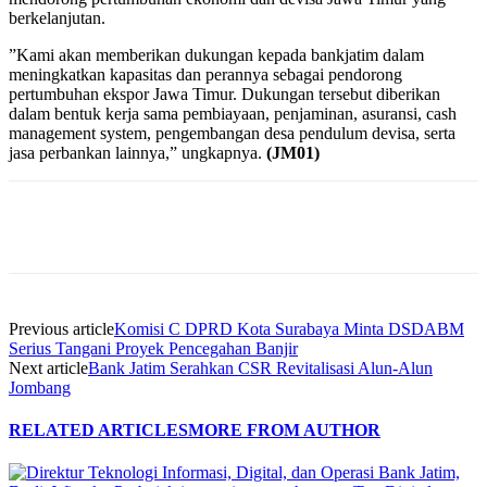
berkelanjutan.
”Kami akan memberikan dukungan kepada bankjatim dalam
meningkatkan kapasitas dan perannya sebagai pendorong
pertumbuhan ekspor Jawa Timur. Dukungan tersebut diberikan
dalam bentuk kerja sama pembiayaan, penjaminan, asuransi, cash
management system, pengembangan desa pendulum devisa, serta
jasa perbankan lainnya,” ungkapnya.
(JM01)
Previous article
Komisi C DPRD Kota Surabaya Minta DSDABM
Serius Tangani Proyek Pencegahan Banjir
Next article
Bank Jatim Serahkan CSR Revitalisasi Alun-Alun
Jombang
RELATED ARTICLES
MORE FROM AUTHOR