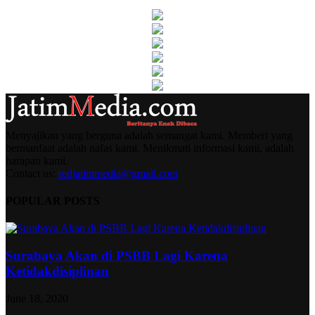
Menyajikan yang berguna adalah semangat kami. Memberi yang
bermanfaat adalah nafas kami. Menikmati informasi kami, adalah
harapan kami.
Contact us:
redjatimmedia@gmail.com
POPULAR POSTS
Surabaya Akan di PSBB Lagi Karena
Ketidakdisiplinan
June 18, 2020