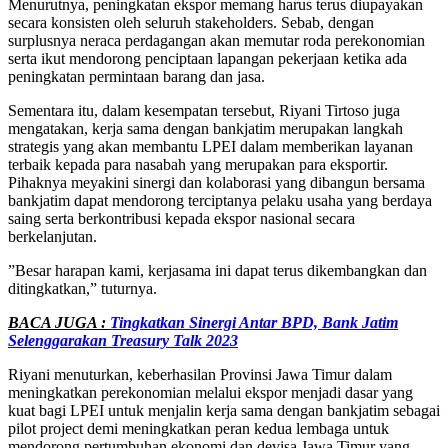
Menurutnya, peningkatan ekspor memang harus terus diupayakan
secara konsisten oleh seluruh stakeholders. Sebab, dengan
surplusnya neraca perdagangan akan memutar roda perekonomian
serta ikut mendorong penciptaan lapangan pekerjaan ketika ada
peningkatan permintaan barang dan jasa.
Sementara itu, dalam kesempatan tersebut, Riyani Tirtoso juga
mengatakan, kerja sama dengan bankjatim merupakan langkah
strategis yang akan membantu LPEI dalam memberikan layanan
terbaik kepada para nasabah yang merupakan para eksportir.
Pihaknya meyakini sinergi dan kolaborasi yang dibangun bersama
bankjatim dapat mendorong terciptanya pelaku usaha yang berdaya
saing serta berkontribusi kepada ekspor nasional secara
berkelanjutan.
”Besar harapan kami, kerjasama ini dapat terus dikembangkan dan
ditingkatkan,” tuturnya.
BACA JUGA :
Tingkatkan Sinergi Antar BPD, Bank Jatim
Selenggarakan Treasury Talk 2023
Riyani menuturkan, keberhasilan Provinsi Jawa Timur dalam
meningkatkan perekonomian melalui ekspor menjadi dasar yang
kuat bagi LPEI untuk menjalin kerja sama dengan bankjatim sebagai
pilot project demi meningkatkan peran kedua lembaga untuk
mendorong pertumbuhan ekonomi dan devisa Jawa Timur yang