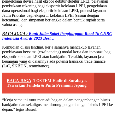
pengelolaan devisa hasil ekspor debitur-debitur LPEI, pelayanan
pembukaan rekening bagi eksportir kelolaan LPEI, pengelolaan
dana operasional bagi eksportir kelolaan LPEI, potensi layanan
Jatim Prioritas bagi eksportir kelolaan LPEI (sesuai dengan
ketentuan), dan simpanan berjangka dalam bentuk rupiah serta
valuta asing.
BACA JUGA :
Bank Jatim Sabet Penghargaan Road To CNBC
Indonesia Awards 2023 Best…
Kemudian di sisi lending, kerja samanya mencakup layanan
pembiayaan bersama (co-financing) modal kerja dan inevstasi bagi
eksportir kelolaan LPEI atau bankjatim. Terakhir, layanan jasa
keuangan yang di dalamnya ada potensi transaksi trade finance
(L/C, SKBDN, remmitance).
BACA JUGA
TOSTEM Hadir di Surabaya,
Tawarkan Jendela & Pintu Premium Jepang
“Kerja sama ini turut menjadi bagian dalam pengembangan bisnis
bankjatim dan sekaligus mendorong pengembangan bisnis LPEI ke
depan,” tegas Busrul.