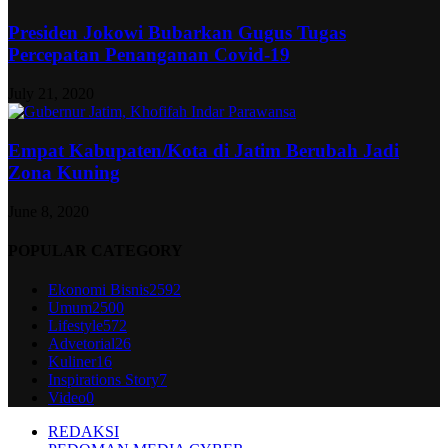
Presiden Jokowi Bubarkan Gugus Tugas
Percepatan Penanganan Covid-19
July 21, 2020
Empat Kabupaten/Kota di Jatim Berubah Jadi
Zona Kuning
June 8, 2020
POPULAR CATEGORY
Ekonomi Bisnis
2592
Umum
2500
Lifestyle
572
Advetorial
26
Kuliner
16
Inspirations Story
7
Video
0
REDAKSI