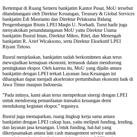
Bertempat di Ruang Semeru bankjatim Kantor Pusat, MoU tersebut
ditandatangani oleh Direktur Keuangan, Treasury & Global Services
bankjatim Edi Masrianto dan Direktur Pelaksana Bidang
Pengembangan Bisnis LPEI Maqin U. Norhadi. Turut hadir juga
menyaksikan penandatanganan MoU yaitu Direktur Utama
bankjatim Busrul Iman, Direktur Mikro, Ritel, dan Menengah
bankjatim R. Arief Wicaksono, serta Direktur Eksekutif LPEI
Riyani Tirtoso.
Busrul menjelaskan, bankjatim sudah berkomitmen akan terus
mewujudkan kemajuan ekonomi, termasuk dalam mendorong
peningkatan ekspor. Oleh karena itu, MoU yang dijalin antara
bankjatim dengan LPEI terkait Layanan Jasa Keuangan ini
diharapkan dapat menjadi akselerator pertumbuhan ekonomi baik di
Jawa Timur maupun Indonesia.
”Pada intinya, kami akan terus memperkuat sinergi dengan LPEI
untuk mendorong pemanfaatan transaksi keuangan demi
mendukung kegiatan ekspor,” tegasnya.
Busrul juga memaparkan, ruang lingkup kerja sama antara
bankjatim dengan LPEI cukup luas, yaitu meliputi funding, lending,
dan layanan jasa keuangan. Untuk funding, hal-hal yang
dikerjasamakan antara lain cash management service untuk